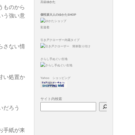
高級
ゆかた
うものから
いう強い意
個性派大人のゆかたSHOP
彩遊着
引き戸クローザー内蔵タイプ
らさない情
さらし手ぬぐい生地
甘い処置か
Yahoo ショッピング
サイト内検索
いだろう
お手紙が来