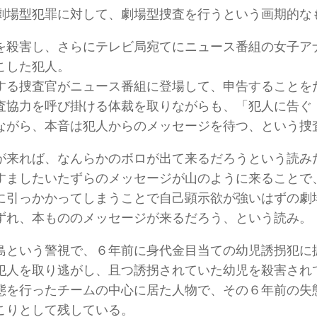
劇場型犯罪に対して、劇場型捜査を行うという画期的な
を殺害し、さらにテレビ局宛てにニュース番組の女子ア
こした犯人。
する捜査官がニュース番組に登場して、申告することを
査協力を呼び掛ける体裁を取りながらも、「犯人に告ぐ
ながら、本音は犯人からのメッセージを待つ、という捜
が来れば、なんらかのボロが出て来るだろうという読み
すましたいたずらのメッセージが山のように来ることで
に引っかかってしまうことで自己顕示欲が強いはずの劇
ずれ、本もののメッセージが来るだろう、という読み。
島という警視で、６年前に身代金目当ての幼児誘拐犯に
犯人を取り逃がし、且つ誘拐されていた幼児を殺害され
態を行ったチームの中心に居た人物で、その６年前の失
こりとして残している。