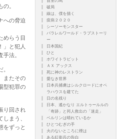
首里の馬
もの。
破局
線は、僕を描く
ナへの脅迫
疫病２０２０
シーソーモンスター
パラレルワールド・ラブストーリ
ためらう目
ー
！」と犯人
日本国紀
ひと
査手法。
ホワイトラビット
ＡＸ アックス
だ。
死に神のレストラン
、またその
愛なき世界
日本兵捕虜はシルクロードにオペ
場型犯罪の
ラハウスを建てた
日の名残り
日本、遙かなり エルトゥールルの
振り回され
「奇跡」と邦人救出の「迷走」
てしまう、
ベルリンは晴れているか
ひとつむぎの手
態をずっと
火のないところに煙は
ある紅衛兵の告白