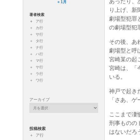
あったり、
« 1月
り上げ、新
著者検索
劇場型犯罪
ア行
の劇場型犯
カ行
サ行
タ行
その後、あ
ナ行
劇場型と呼
ハ行
宮崎某の起
マ行
ヤ行
宮崎は、「
ラ行
いる。
ワ行
神戸で起き
「さあ、ゲ
アーカイブ
ここまで凄
刑事ものの
投稿検索
はないだろ
ア行