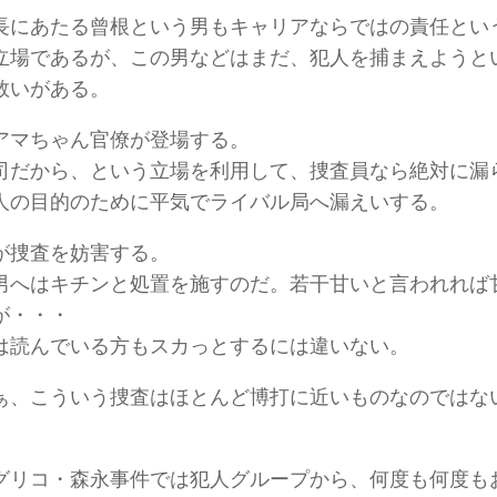
長にあたる曾根という男もキャリアならではの責任とい
立場であるが、この男などはまだ、犯人を捕まえようと
救いがある。
アマちゃん官僚が登場する。
司だから、という立場を利用して、捜査員なら絶対に漏
人の目的のために平気でライバル局へ漏えいする。
が捜査を妨害する。
男へはキチンと処置を施すのだ。若干甘いと言われれば
が・・・
は読んでいる方もスカっとするには違いない。
ぁ、こういう捜査はほとんど博打に近いものなのではな
グリコ・森永事件では犯人グループから、何度も何度も