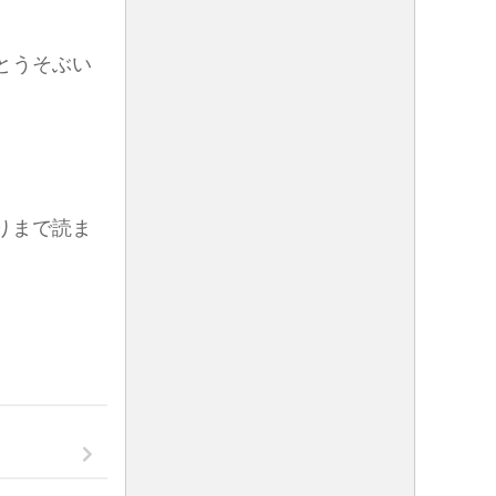
とうそぶい
りまで読ま