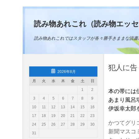
コンテンツへスキップ
読み物あれこれ（読み物エッセ
読み物あれこれではスタッフが各々勝手きままな読書
犯人に
2026年8月
月
火
水
木
金
土
日
1
2
本の帯には
3
4
5
6
7
8
9
あまり風呂
10
11
12
13
14
15
16
伊坂幸太郎
17
18
19
20
21
22
23
かつてグリ
24
25
26
27
28
29
30
新聞マスコ
31