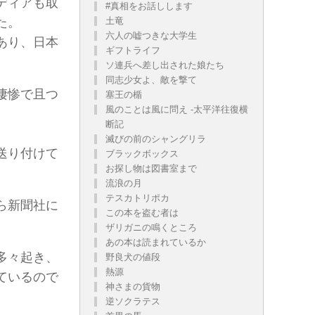
ディアも取
#真相をお話しします
た。
土竜
六人の嘘つきな大学生
あり、日本
ギフトライフ
ソ連兵へ差し出された娘たち
同志少女よ、敵を撃て
凄惨で且つ
塞王の楯
風のことは風に問え -太平洋往復横
断記
滅びの前のシャングリラ
送り付けて
ブラックボックス
お探し物は図書室まで
流浪の月
テスカトリポカ
ら新聞社に
この本を盗む者は
。
ザリガニの鳴くところ
あの本は読まれているか
多々起き、
野良犬の値段
熱源
ているので
神さまの貨物
逆ソクラテス