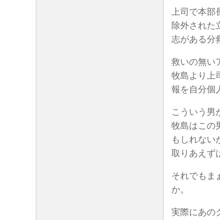
上司で本部
除外された
志がある分
救いの無い
牧島より上
報を自分個
こういう男
牧島はこの
もしれない
取りあえず
それでもま
か。
実際にあの