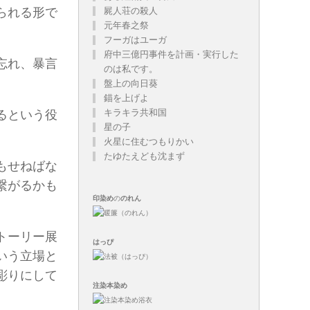
られる形で
屍人荘の殺人
元年春之祭
フーガはユーガ
府中三億円事件を計画・実行した
忘れ、暴言
のは私です。
盤上の向日葵
錨を上げよ
キラキラ共和国
るという役
星の子
火星に住むつもりかい
たゆたえども沈まず
もせねばな
繋がるかも
印染め
の
のれん
トーリー展
はっぴ
いう立場と
彫りにして
注染
本染め