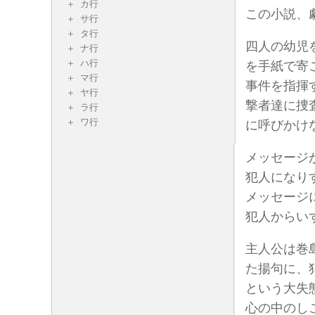
カ行
この小説、
サ行
タ行
四人の幼児
ナ行
ハ行
を手紙で寄
マ行
事件を指揮
ヤ行
撃者達に捜
ラ行
ワ行
に呼びかけ
メッセージ
犯人になり
メッセージ
犯人からい
主人公は巻
た揚句に、
という大失
心の中のし