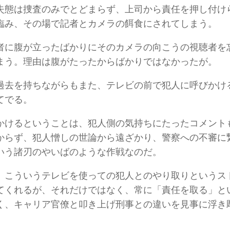
失態は捜査のみでとどまらず、上司から責任を押し付け
臨み、その場で記者とカメラの餌食にされてしまう。
者に腹が立ったばかりにそのカメラの向こうの視聴者を
まう。理由は腹がたったからばかりではなかったが。
過去を持ちながらもまた、テレビの前で犯人に呼びかけ
てでる。
かけるということは、犯人側の気持ちにたったコメント
からず、犯人憎しの世論から遠ざかり、警察への不審に
いう諸刃のやいばのような作戦なのだ。
、こういうテレビを使っての犯人とのやり取りというス
てくれるが、それだけではなく、常に「責任を取る」と
く、キャリア官僚と叩き上げ刑事との違いを見事に浮き