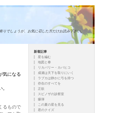
有りでしょうが、お気に召した方だけお読み下さい。
新着記事
星を編む
地図と拳
リカバリー・カバヒコ
成瀬は天下を取りにいく
が気になる
ラブカは静かに弓を持つ
存在のすべてを
い。
正欲
スピノザの診察室
爆弾
この夏の星を見る
くるもので
君のクイズ