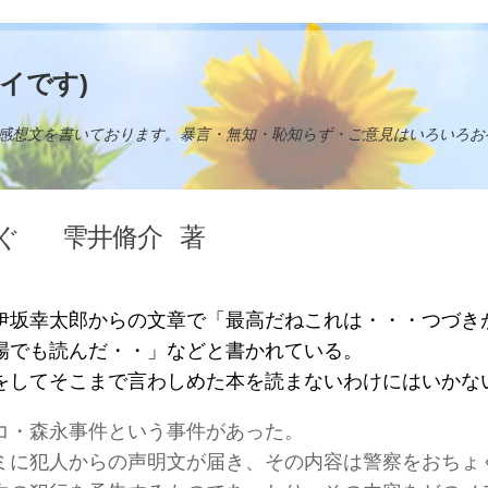
イです)
感想文を書いております。暴言・無知・恥知らず・ご意見はいろいろお
告ぐ
雫井脩介
著
伊坂幸太郎からの文章で「最高だねこれは・・・つづき
場でも読んだ・・」などと書かれている。
をしてそこまで言わしめた本を読まないわけにはいかな
コ・森永事件という事件があった。
ミに犯人からの声明文が届き、その内容は警察をおちょ