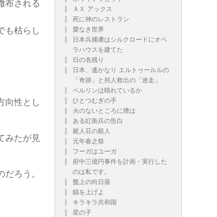
撒布される
ＡＸ アックス
死に神のレストラン
愛なき世界
でも枯らし
日本兵捕虜はシルクロードにオペ
ラハウスを建てた
日の名残り
日本、遙かなり エルトゥールルの
「奇跡」と邦人救出の「迷走」
ベルリンは晴れているか
ひとつむぎの手
方向性とし
火のないところに煙は
ある紅衛兵の告白
屍人荘の殺人
てみたが見
元年春之祭
フーガはユーガ
府中三億円事件を計画・実行した
のは私です。
のだろう。
盤上の向日葵
錨を上げよ
キラキラ共和国
星の子