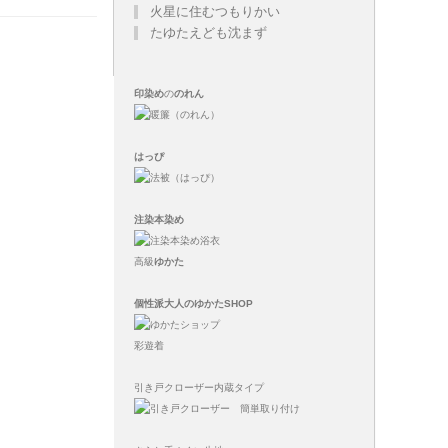
火星に住むつもりかい
たゆたえども沈まず
印染め
の
のれん
はっぴ
注染
本染め
高級
ゆかた
個性派大人のゆかたSHOP
彩遊着
引き戸クローザー内蔵タイプ