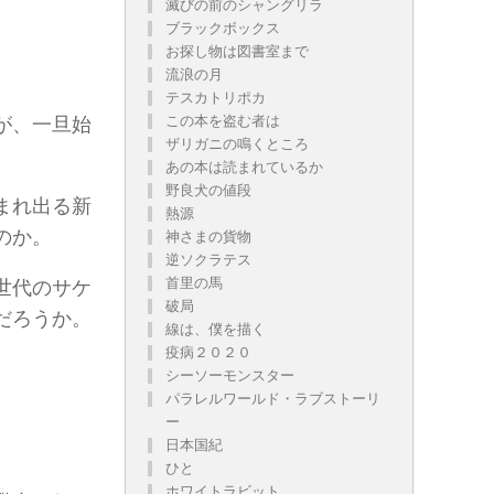
滅びの前のシャングリラ
ブラックボックス
お探し物は図書室まで
流浪の月
テスカトリポカ
この本を盗む者は
が、一旦始
ザリガニの鳴くところ
あの本は読まれているか
野良犬の値段
まれ出る新
熱源
のか。
神さまの貨物
逆ソクラテス
首里の馬
世代のサケ
破局
だろうか。
線は、僕を描く
疫病２０２０
シーソーモンスター
パラレルワールド・ラブストーリ
ー
日本国紀
ひと
ホワイトラビット