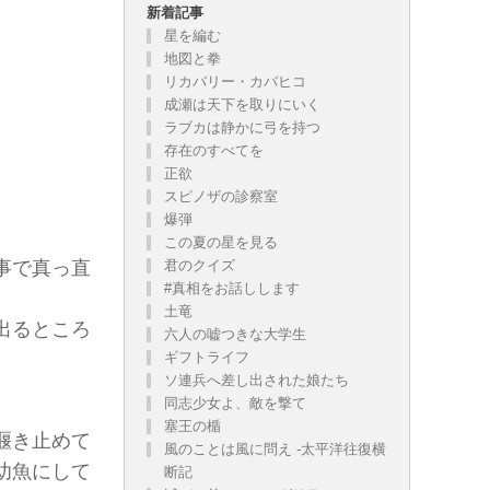
新着記事
星を編む
地図と拳
リカバリー・カバヒコ
成瀬は天下を取りにいく
ラブカは静かに弓を持つ
有りでしょうが、お気に召した方だけお読み下さい。
存在のすべてを
正欲
スピノザの診察室
爆弾
この夏の星を見る
君のクイズ
事で真っ直
#真相をお話しします
土竜
出るところ
六人の嘘つきな大学生
ギフトライフ
ソ連兵へ差し出された娘たち
同志少女よ、敵を撃て
塞王の楯
堰き止めて
風のことは風に問え -太平洋往復横
幼魚にして
断記