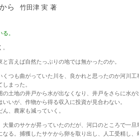
から
竹田津 実
著
イです)
いる。
感想文を書いております。暴言・無知・恥知らず・ご意見はいろいろお
く。
東と言えば自然たっぷりの地では無かったのか。
いくつも曲がっていた川を、良かれと思ったのか河川工
てしまった。
囲の土地の井戸から水が出なくなり、井戸をさらに水が
はいいが、作物から得る収入に投資が見合わない。
だん、農家も減っていく。
、大量のサケが昇っていたのだが、河口のところで一旦
になる。捕獲したサケから卵を取り出し、人工受精し、