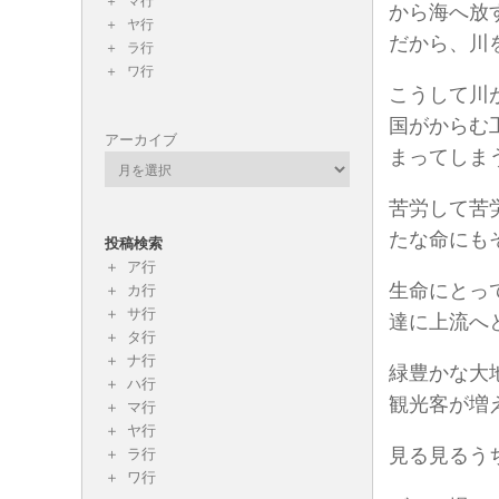
マ行
から海へ放
ヤ行
だから、川
ラ行
ワ行
こうして川
国がからむ
アーカイブ
まってしま
苦労して苦
たな命にも
投稿検索
ア行
生命にとっ
カ行
サ行
達に上流へ
タ行
ナ行
緑豊かな大
ハ行
観光客が増
マ行
ヤ行
見る見るう
ラ行
ワ行