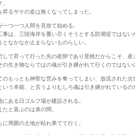
す。
を昇るサケの姿は無くなってしまった。
が一つ一つ人間を見捨て始める。
工事は、三陸海岸を覆い尽くそうとする防潮堤ではない
うとなかなか止まらないものらしい。
労して昇って行った先の産卵であり受精だからこそ、産
その生き物ならではの魂が引き継がれて行くのではない
てのもっとも神聖な営みを奪ってしまい、放流された次
という本能、と言うよりむしろ魂は引き継がれているの
地にある日ゴルフ場が建設される。
えたと喜ぶのは束の間。
ちに周囲の土地が枯れ果てて行く。