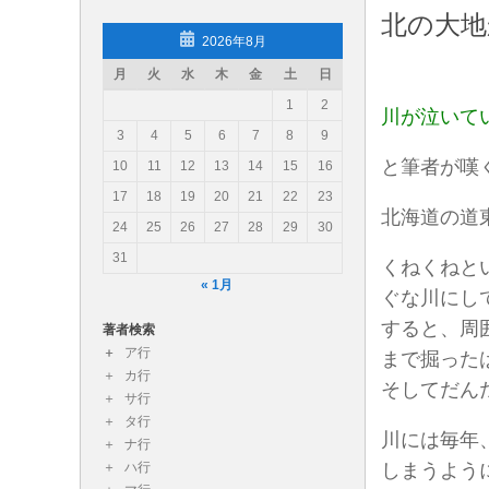
北の大地
コンテンツへスキップ
2026年8月
月
火
水
木
金
土
日
読み物あれこれ（読み物エッセ
1
2
川が泣いて
読み物あれこれではスタッフが各々勝手きままな読書
3
4
5
6
7
8
9
と筆者が嘆
10
11
12
13
14
15
16
17
18
19
20
21
22
23
北海道の道
24
25
26
27
28
29
30
31
くねくねと
« 1月
ぐな川にし
すると、周
著者検索
ア行
まで掘った
カ行
そしてだん
サ行
タ行
川には毎年
ナ行
ハ行
しまうよう