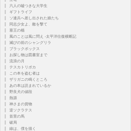
六人の嘘つきな大学生
ギフトライフ
ソ連兵へ差し出された娘たち
同志少女よ、敵を撃て
塞王の楯
風のことは風に問え -太平洋往復横断記
滅びの前のシャングリラ
ブラックボックス
お探し物は図書室まで
流浪の月
テスカトリポカ
この本を盗む者は
ザリガニの鳴くところ
あの本は読まれているか
野良犬の値段
熱源
神さまの貨物
逆ソクラテス
首里の馬
破局
線は、僕を描く