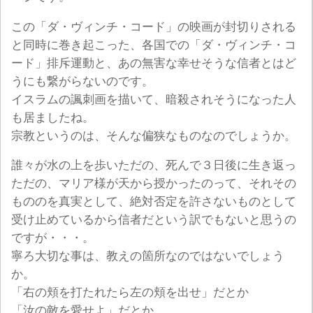
この「ダ・ヴィンチ・コード」の映画が封切りされる
と同時に巻き起こった、各国での「ダ・ヴィンチ・コ
ード」排斥運動と、あの無害な幸せそうな信者とはど
うにも繋がらないのです。
イスラムの諷刺画を描いて、暗殺されそうになった人
も居ましたね。
宗教というのは、そんな偏狭なものなのでしょうか。
誰々が水の上を歩いただの、死んで３日後に生き返っ
ただの、マリア様が天から授かったのって、それその
もののを真実として、絶対否定を許さないものとして
受け止めているから信者だという訳でもないと思うの
ですが・・・。
寧ろ大切な事は、教えの箇所なのではないでしょう
か。
「右の頬を打たれたら左の頬を出せ」だとか
「汝の敵を愛せよ」だとか