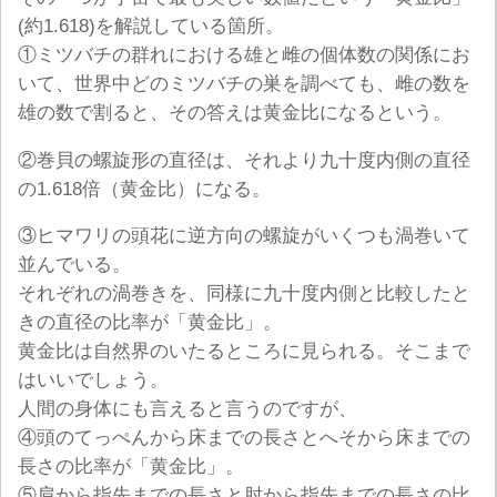
(約1.618)を解説している箇所。
①ミツバチの群れにおける雄と雌の個体数の関係にお
いて、世界中どのミツバチの巣を調べても、雌の数を
雄の数で割ると、その答えは黄金比になるという。
②巻貝の螺旋形の直径は、それより九十度内側の直径
の1.618倍（黄金比）になる。
③ヒマワリの頭花に逆方向の螺旋がいくつも渦巻いて
並んでいる。
それぞれの渦巻きを、同様に九十度内側と比較したと
きの直径の比率が「黄金比」。
黄金比は自然界のいたるところに見られる。そこまで
はいいでしょう。
人間の身体にも言えると言うのですが、
④頭のてっぺんから床までの長さとへそから床までの
長さの比率が「黄金比」。
⑤肩から指先までの長さと肘から指先までの長さの比