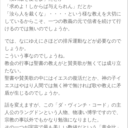
「求めよ！しからば与えられん」だとか
「汝ら人を裁くな」・・・・という様な教えを大切に
しているからこそ、一つの教義の元で信者を続けて行
けるのでは無いのでしょうか。
では、なにゆえにさほどの排斥運動などが必要なので
しょうか。
こういう事なのでしょうね。
教会の行事は聖書の教えがと賛美歌が無くては成り立
たない。
聖書や賛美歌の中にはイエスの復活だとか、神の子イ
エスはやはり人間では無く神で無ければ歌や教えに矛
盾が生じるのでしょうか。
話を変えますが、この「ダ・ヴィンチ・コード」の主
人公のラングドンという人物、物凄い博学ですので、
宗教の事以外でもかなり勉強になりました。
その一つが宇宙で最も美しい数値だという「黄金比」