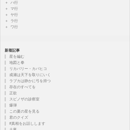
ハ行
マ行
ヤ行
ラ行
ワ行
新着記事
星を編む
地図と拳
リカバリー・カバヒコ
成瀬は天下を取りにいく
ラブカは静かに弓を持つ
存在のすべてを
正欲
スピノザの診察室
爆弾
この夏の星を見る
君のクイズ
#真相をお話しします
土竜