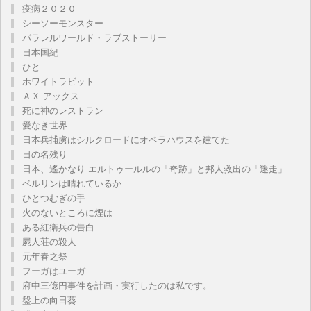
疫病２０２０
シーソーモンスター
パラレルワールド・ラブストーリー
日本国紀
ひと
ホワイトラビット
ＡＸ アックス
死に神のレストラン
愛なき世界
日本兵捕虜はシルクロードにオペラハウスを建てた
日の名残り
日本、遙かなり エルトゥールルの「奇跡」と邦人救出の「迷走」
ベルリンは晴れているか
ひとつむぎの手
火のないところに煙は
ある紅衛兵の告白
屍人荘の殺人
元年春之祭
フーガはユーガ
府中三億円事件を計画・実行したのは私です。
盤上の向日葵