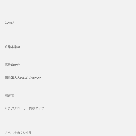
はっぴ
注染
本染め
高級
ゆかた
個性派大人のゆかたSHOP
彩遊着
引き戸クローザー内蔵タイプ
さらし手ぬぐい生地