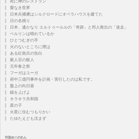
死に神のレストラン
愛なき世界
日本兵捕虜はシルクロードにオペラハウスを建てた
日の名残り
日本、遙かなり エルトゥールルの「奇跡」と邦人救出の「迷走」
ベルリンは晴れているか
ひとつむぎの手
火のないところに煙は
ある紅衛兵の告白
屍人荘の殺人
元年春之祭
フーガはユーガ
府中三億円事件を計画・実行したのは私です。
盤上の向日葵
錨を上げよ
キラキラ共和国
星の子
火星に住むつもりかい
たゆたえども沈まず
印染め
の
のれん