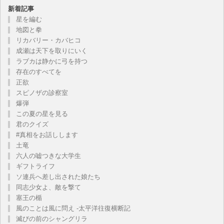
新着記事
星を編む
地図と拳
リカバリー・カバヒコ
成瀬は天下を取りにいく
ラブカは静かに弓を持つ
存在のすべてを
正欲
スピノザの診察室
爆弾
この夏の星を見る
君のクイズ
#真相をお話しします
土竜
六人の嘘つきな大学生
ギフトライフ
ソ連兵へ差し出された娘たち
同志少女よ、敵を撃て
塞王の楯
風のことは風に問え -太平洋往復横断記
滅びの前のシャングリラ