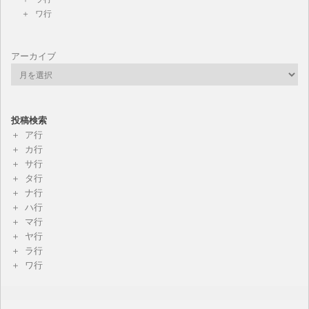
ワ行
アーカイブ
投稿検索
ア行
カ行
サ行
タ行
ナ行
ハ行
マ行
ヤ行
ラ行
ワ行