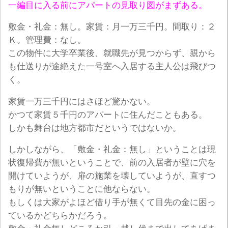
一編目に入る前にアパートの見取り図がまずある。
敷金・礼金：無し。家賃：月一万三千円。間取り：２
Ｋ。管理費：なし。
この物件に大学卒業後、就職先が見つからず、親から
も仕送りが途絶えた一号室へ入居する主人公は飛びつ
く。
家賃一万三千円にはさほど驚かない。
かつて家賃５千円のアパートに住んだこともある。
しかも舞台は地方都市だというではないか。
しかしながら、「敷金・礼金：無し」ということは現
状復帰費が無いということで、前の入居者が壁に穴を
開けていようが、扉の施業を壊していようが、直すつ
もりが無いということに他ならない。
もしくは大家がよほど借り手が無くて目先の金に困っ
ているかどちらかだろう。