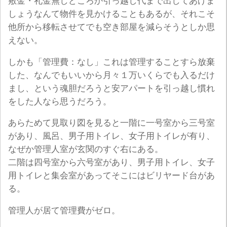
敷金・礼金無しどころか引っ越し代まで出してあげま
しょうなんて物件を見かけることもあるが、それこそ
他所から移転させてでも空き部屋を減らそうとしか思
えない。
しかも「管理費：なし」これは管理することすら放棄
した、なんでもいいから月々１万いくらでも入るだけ
まし、という魂胆だろうと安アパートを引っ越し慣れ
をした人なら思うだろう。
あらためて見取り図を見ると一階に一号室から三号室
があり、風呂、男子用トイレ、女子用トイレが有り、
なぜか管理人室が玄関のすぐ右にある。
二階は四号室から六号室があり、男子用トイレ、女子
用トイレと集会室があってそこにはビリヤード台があ
る。
管理人が居て管理費がゼロ。