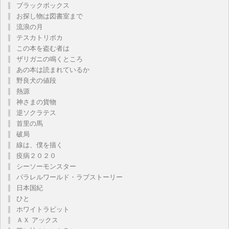
ブラックボックス
お探し物は図書室まで
流浪の月
テスカトリポカ
この本を盗む者は
ザリガニの鳴くところ
あの本は読まれているか
野良犬の値段
熱源
神さまの貨物
逆ソクラテス
首里の馬
破局
線は、僕を描く
疫病２０２０
シーソーモンスター
パラレルワールド・ラブストーリー
日本国紀
ひと
ホワイトラビット
ＡＸ アックス