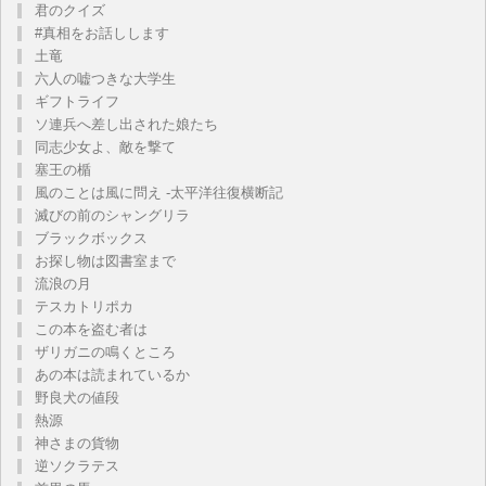
君のクイズ
#真相をお話しします
土竜
六人の嘘つきな大学生
ギフトライフ
ソ連兵へ差し出された娘たち
同志少女よ、敵を撃て
塞王の楯
風のことは風に問え -太平洋往復横断記
滅びの前のシャングリラ
ブラックボックス
お探し物は図書室まで
流浪の月
テスカトリポカ
この本を盗む者は
ザリガニの鳴くところ
あの本は読まれているか
野良犬の値段
熱源
神さまの貨物
逆ソクラテス