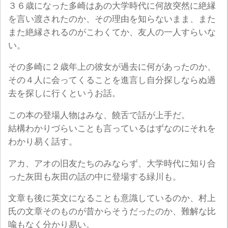
３６歳になった多崎はあの大学時代に何故突然に絶縁
を言い渡されたのか、その理由を知らないまま、また
また絶縁されるのがこわくてか、友人の一人すらいな
い。
その多崎に２歳年上の彼女が過去に何があったのか、
その４人に会ってくることを進言し自分探しならぬ過
去を探しに行くというお話。
この本の登場人物はみな、饒舌で話が上手だ。
結構わかりづらいことも言っているはずなのにそれを
わかり易く話す。
アカ、アオの旧友たちのみならず、大学時代に知り合
った灰田も灰田の話の中に登場する緑川も。
文章も後に英文になることも意識しているのか、村上
氏の文章そのものが昔からそうだったのか、難解な比
喩もなく分かり易い。