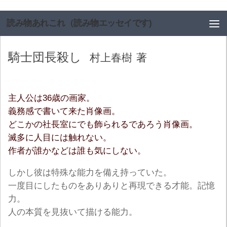
コンテンツへスキップ
読み物あれこれ（読み物エッセイです)
騎士団長殺し
村上春樹
著
主人公は36歳の画家。
義務感で書いて来た肖像画。
どこかの社長室にでも飾られるであろう肖像画。
滅多に人目には触れない。
作者が誰かなどは誰も気にしない。
しかし彼は特殊な能力を備え持っていた。
一度目にしたものをありありと再現できる才能。記憶
力。
人の本質を見抜いて描ける能力。