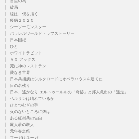
首里の馬
破局
線は、僕を描く
疫病２０２０
シーソーモンスター
パラレルワールド・ラブストーリー
日本国紀
ひと
ホワイトラビット
ＡＸ アックス
死に神のレストラン
愛なき世界
日本兵捕虜はシルクロードにオペラハウスを建てた
日の名残り
日本、遙かなり エルトゥールルの「奇跡」と邦人救出の「迷走」
ベルリンは晴れているか
ひとつむぎの手
火のないところに煙は
ある紅衛兵の告白
屍人荘の殺人
元年春之祭
フーガはユーガ