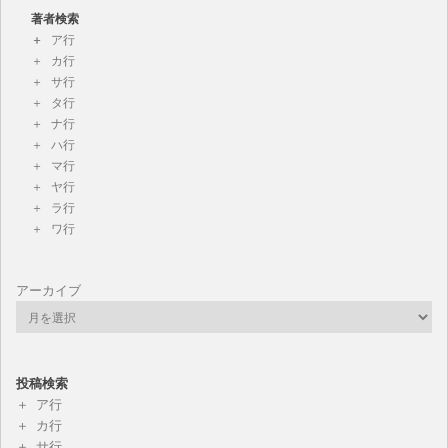
著者検索
ア行
カ行
サ行
タ行
ナ行
ハ行
マ行
ヤ行
ラ行
ワ行
アーカイブ
投稿検索
ア行
カ行
サ行