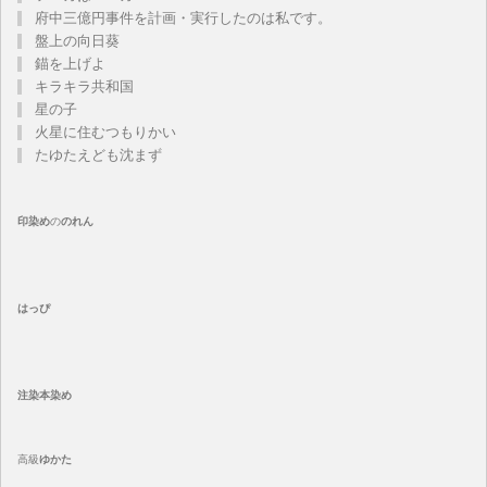
府中三億円事件を計画・実行したのは私です。
盤上の向日葵
錨を上げよ
キラキラ共和国
星の子
火星に住むつもりかい
たゆたえども沈まず
印染め
の
のれん
はっぴ
注染
本染め
高級
ゆかた