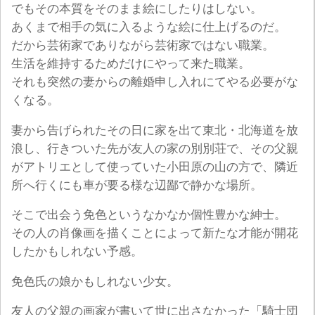
でもその本質をそのまま絵にしたりはしない。
あくまで相手の気に入るような絵に仕上げるのだ。
だから芸術家でありながら芸術家ではない職業。
生活を維持するためだけにやって来た職業。
それも突然の妻からの離婚申し入れにてやる必要がな
くなる。
妻から告げられたその日に家を出て東北・北海道を放
浪し、行きついた先が友人の家の別別荘で、その父親
がアトリエとして使っていた小田原の山の方で、隣近
所へ行くにも車が要る様な辺鄙で静かな場所。
そこで出会う免色というなかなか個性豊かな紳士。
その人の肖像画を描くことによって新たな才能が開花
したかもしれない予感。
免色氏の娘かもしれない少女。
友人の父親の画家が書いて世に出さなかった「騎士団