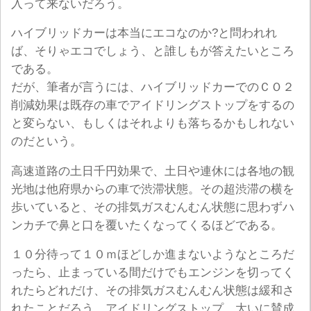
入って来ないだろう。
ハイブリッドカーは本当にエコなのか?と問われれ
ば、そりゃエコでしょう、と誰しもが答えたいところ
である。
だが、筆者が言うには、ハイブリッドカーでのＣＯ２
削減効果は既存の車でアイドリングストップをするの
と変らない、もしくはそれよりも落ちるかもしれない
のだという。
高速道路の土日千円効果で、土日や連休には各地の観
光地は他府県からの車で渋滞状態。その超渋滞の横を
歩いていると、その排気ガスむんむん状態に思わずハ
ンカチで鼻と口を覆いたくなってくるほどである。
１０分待って１０ｍほどしか進まないようなところだ
ったら、止まっている間だけでもエンジンを切ってく
れたらどれだけ、その排気ガスむんむん状態は緩和さ
れたことだろう。アイドリングストップ、大いに賛成