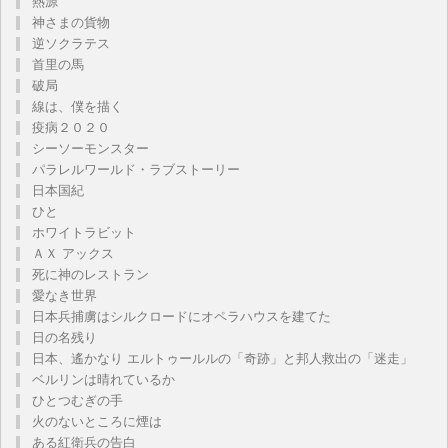
熱源
神さまの貨物
逆ソクラテス
首里の馬
破局
線は、僕を描く
疫病２０２０
シーソーモンスター
パラレルワールド・ラブストーリー
日本国紀
ひと
ホワイトラビット
ＡＸ アックス
死に神のレストラン
愛なき世界
日本兵捕虜はシルクロードにオペラハウスを建てた
日の名残り
日本、遙かなり エルトゥールルの「奇跡」と邦人救出の「迷走」
ベルリンは晴れているか
ひとつむぎの手
火のないところに煙は
ある紅衛兵の告白