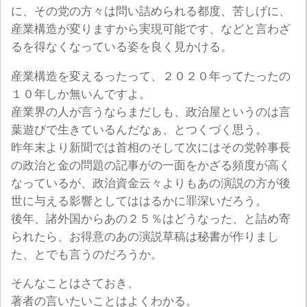
に、その党の方々は問い詰められる都度、苦しげに、
産業構造が変りますから実現可能です、などと言わざ
るを得なくなっている姿を良く見かける。
産業構造を変えるったって、２０２０年ってたったの
１０年しか無いんですよ。
産業界の人が言うならまだしも、政治屋というのは言
葉遊びで生きているんだなぁ、とつくづく思う。
昨年末より新聞では首相のそして次にはその党幹事長
の政治と金の問題の記事がの一面をかざる頻度が高く
なっているが、政治資金云々よりもあの演説の方が後
世に与える影響としてははるかに罪深いだろう。
後年、諸外国からあの２５％はどうなった、と詰め寄
られたら、お得意のあの演説草稿は秘書が作りまし
た、とでも言うのだろうか。
そんなことはさておき、
著者の言いたいことはよくわかる。