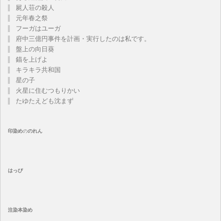
屍人荘の殺人
元年春之祭
フーガはユーガ
府中三億円事件を計画・実行したのは私です。
盤上の向日葵
錨を上げよ
キラキラ共和国
星の子
火星に住むつもりかい
たゆたえども沈まず
印染め
の
のれん
はっぴ
注染
本染め