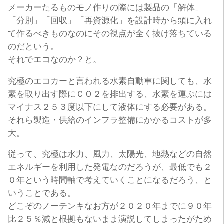
メーカーたるものモノ作りの際には製品の「解体」
「分別」「回収」「再資源化」を設計時から頭に入れ
て作るべきものなのにその視点が全く抜け落ちている
のだという。
それでエコなのか？と。
究極のエコカーと言われる水素自動車に関しても、水
素を取り出す際にＣＯ２を排出する、水素を運ぶには
マイナス２５３度以下にして液体にする必要がある。
それら製造・供給のインフラ整備にかかるコストが多
大。
従って、究極は水力、風力、太陽光、地熱などの自然
エネルギーを利用した発電なのだろうが、最低でも２
０年という時間軸で考えていくことになるだろう、と
いうことである。
どこぞのノーテンキなお方が２０２０年までに９０年
比２５％減と根拠もないまま演説してしまったがため