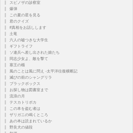
スピノザの診察室
爆弾
この夏の星を見る
君のクイズ
#真相をお話しします
土竜
六人の嘘つきな大学生
ギフトライフ
ソ連兵へ差し出された娘たち
同志少女よ、敵を撃て
塞王の楯
風のことは風に問え -太平洋往復横断記
滅びの前のシャングリラ
ブラックボックス
お探し物は図書室まで
流浪の月
テスカトリポカ
この本を盗む者は
ザリガニの鳴くところ
あの本は読まれているか
野良犬の値段