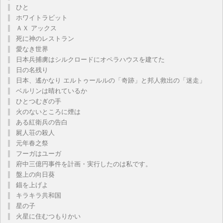
ひと
ホワイトラビット
ＡＸ アックス
死に神のレストラン
愛なき世界
日本兵捕虜はシルクロードにオペラハウスを建てた
日の名残り
日本、遙かなり エルトゥールルの「奇跡」と邦人救出の「迷走」
ベルリンは晴れているか
ひとつむぎの手
火のないところに煙は
ある紅衛兵の告白
屍人荘の殺人
元年春之祭
フーガはユーガ
府中三億円事件を計画・実行したのは私です。
盤上の向日葵
錨を上げよ
キラキラ共和国
星の子
火星に住むつもりかい