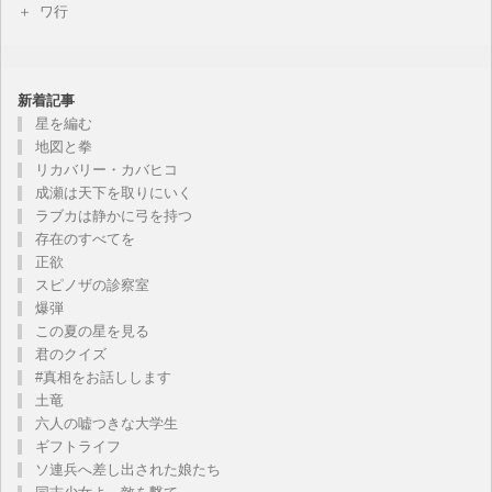
ワ行
新着記事
星を編む
地図と拳
リカバリー・カバヒコ
成瀬は天下を取りにいく
ラブカは静かに弓を持つ
存在のすべてを
正欲
スピノザの診察室
爆弾
この夏の星を見る
君のクイズ
#真相をお話しします
土竜
六人の嘘つきな大学生
ギフトライフ
ソ連兵へ差し出された娘たち