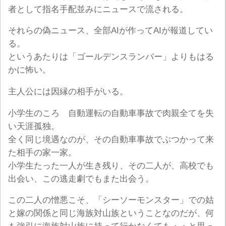
者として指名手配並みにニュースで流される。
それらの偽ニュース、全部AIが作ってAIが報道してい
る。
というあたりは「ゴールデンスランバー」よりもはる
かに怖い。
主人公には因縁の相手がいる。
小学生のころ 自動運転の自動車事故で肉親全てを失
い天涯孤独。
全く同じ境遇なのが、その自動車事故でぶつかって来
た相手の家一家。
小学生たった一人が生き残り、その二人が、高校でも
出会い、この逃走劇でもまた出会う。
この二人の憎悪こそ、「シーソーモンスター」での姑
と嫁の関係と同じ海族対山族ということなのだが、何