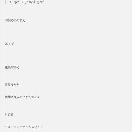
たゆたえども沈まず
印染め
の
のれん
はっぴ
注染
本染め
高級
ゆかた
個性派大人のゆかたSHOP
彩遊着
引き戸クローザー内蔵タイプ