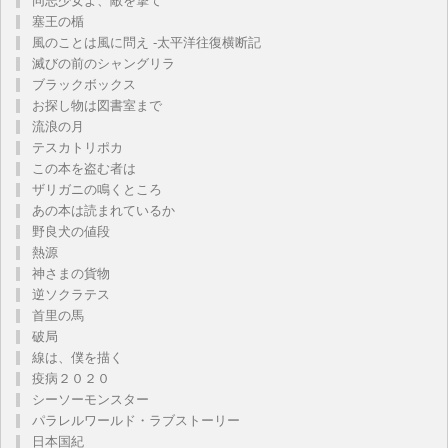
同志少女よ、敵を撃て
塞王の楯
風のことは風に問え -太平洋往復横断記
滅びの前のシャングリラ
ブラックボックス
お探し物は図書室まで
流浪の月
テスカトリポカ
この本を盗む者は
ザリガニの鳴くところ
あの本は読まれているか
野良犬の値段
熱源
神さまの貨物
逆ソクラテス
首里の馬
破局
線は、僕を描く
疫病２０２０
シーソーモンスター
パラレルワールド・ラブストーリー
日本国紀