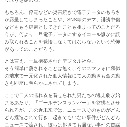
り取りを始める。
もちろん、停電などの災害続きで電子データのもろさ
が露呈してしまったことや、SNS等のデマ、誹謗中傷
などももう辟易としてきたことも相まってのことだろ
うが、何より一旦電子データにするイコール誰かに読
み取られることを覚悟しなくてはならないという恐怖
があってのことだろう。
とは言え、一旦構築されたデジタル社会。
そう簡単に覆されることは無く、今のスマフォに類似
の端末で一元化された個人情報にて人の動きも金の動
きも即座に明らかにされてしまう。
ここで二人の濡れ衣を着せられた男たちの逃走劇が始
まるあたり、「ゴールデンスランバー」を彷彿とさせ
られるが、この近未来では、ニュースそのものがどん
どん捏造されて行き、起きてもいない事件がどんどん
ニュースで流され、彼らは起きても居ない事件の首謀