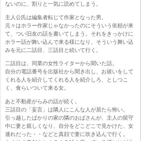
ないのに、割りと一気に読めてしまう。
主人公氏は編集者転じて作家となった男。
元々はホラー作家じゃなかったのにそういう依頼が来
て、つい旧友の話を書いてしまう。それをきっかけに
ホラー話が舞い込んで来る様になり、そういう舞い込
みを元に二話目、三話目と続いて行く。
二話目は、同業の女性ライターから聞いた話。
自分の電話番号を出版社から聞き出し、お祓いをして
くれる人を紹介してくれる人を紹介しろ、としつこ
く、食らいついて来る女。
あと不動産がらみの話が続く。
三話目の「妄言」は隣人にこんな人が居たら怖い。
引っ越したばかりの家の隣のおばさんが、主人の留守
中に妻と親しくなり、自分をどこどこで見かけた、女
連れだった・・などと真顔で妻に吹き込んで行く。