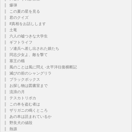
爆弾
この夏の星を見る
君のクイズ
#真相をお話しします
土竜
六人の嘘つきな大学生
ギフトライフ
ソ連兵へ差し出された娘たち
同志少女よ、敵を撃て
塞王の楯
風のことは風に問え -太平洋往復横断記
滅びの前のシャングリラ
ブラックボックス
お探し物は図書室まで
流浪の月
テスカトリポカ
この本を盗む者は
ザリガニの鳴くところ
あの本は読まれているか
野良犬の値段
熱源