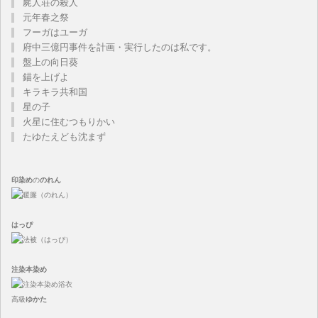
屍人荘の殺人
元年春之祭
フーガはユーガ
府中三億円事件を計画・実行したのは私です。
盤上の向日葵
錨を上げよ
キラキラ共和国
星の子
火星に住むつもりかい
たゆたえども沈まず
印染め
の
のれん
はっぴ
注染
本染め
高級
ゆかた