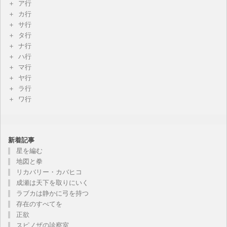
ア行
カ行
サ行
タ行
ナ行
ハ行
マ行
ヤ行
ラ行
ワ行
新着記事
星を編む
地図と拳
リカバリー・カバヒコ
成瀬は天下を取りにいく
ラブカは静かに弓を持つ
存在のすべてを
正欲
スピノザの診察室