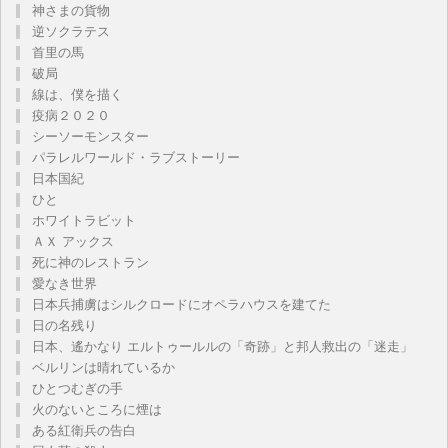
神さまの貨物
逆ソクラテス
首里の馬
破局
線は、僕を描く
疫病２０２０
シーソーモンスター
パラレルワールド・ラブストーリー
日本国紀
ひと
ホワイトラビット
ＡＸ アックス
死に神のレストラン
愛なき世界
日本兵捕虜はシルクロードにオペラハウスを建てた
日の名残り
日本、遙かなり エルトゥールルの「奇跡」と邦人救出の「迷走」
ベルリンは晴れているか
ひとつむぎの手
火のないところに煙は
ある紅衛兵の告白