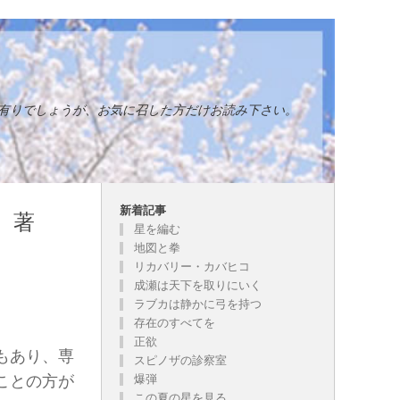
有りでしょうが、お気に召した方だけお読み下さい。
新着記事
著
星を編む
地図と拳
リカバリー・カバヒコ
成瀬は天下を取りにいく
ラブカは静かに弓を持つ
存在のすべてを
正欲
もあり、専
スピノザの診察室
ことの方が
爆弾
この夏の星を見る