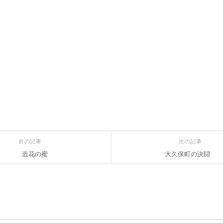
前の記事
次の記事
造花の蜜
大久保町の決闘