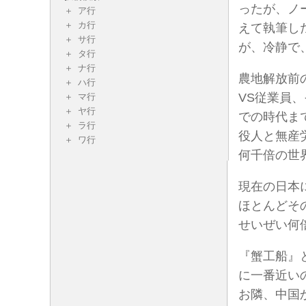
ったが、ノ
ア行
カ行
えて執筆し
サ行
が、冷静で
タ行
ナ行
農地解放前
ハ行
VS従業員
マ行
ヤ行
での時代ま
ラ行
役人と無産
ワ行
何千倍の世
現在の日本
ほとんどそ
せいぜい何
『蟹工船』
に一番近い
お隣、中国