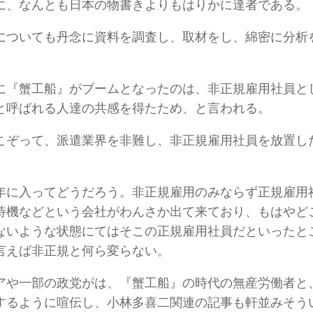
に、なんとも日本の物書きよりもはりかに達者である。
についても丹念に資料を調査し、取材をし、綿密に分析
に『蟹工船』がブームとなったのは、非正規雇用社員と
と呼ばれる人達の共感を得たため、と言われる。
こぞって、派遣業界を非難し、非正規雇用社員を放置し
年に入ってどうだろう。非正規雇用のみならず正規雇用
待機などという会社がわんさか出て来ており、もはやど
ないような状態にてはそこの正規雇用社員だといったと
言えば非正規と何ら変らない。
アや一部の政党がは、『蟹工船』の時代の無産労働者と
するように喧伝し、小林多喜二関連の記事も軒並みそう