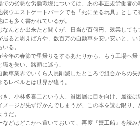
場での劣悪な労働環境については、あの非正規労働者の
池袋ウエストゲートパークでも『死に至る玩具』として
他にも多く書かれているが。
はなんとか出来たと聞くが、日当が百何円、残業しても
が居ると思えば方や、数百万の自動車を安い安いと、い
もいる。
が今年の春節で里帰りをするあたりから、もう工場へ帰
と職を失い、路頭に迷う。
自動車業界でいくら人員削減したところで組合からの失
きるレベルとは世界が違う。
おき、小林多喜二という人、貧困層に目を向け、最後は
イメージが先ず浮かんでしまうが、この本を読む限り、
ようだ。
ーなどはどこかへ置いておいて、再度『蟹工船』を読み