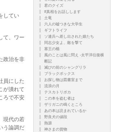
君のクイズ
#真相をお話しします
をしてい
土竜
六人の嘘つきな大学生
ギフトライフ
ソ連兵へ差し出された娘たち
して、ワー
同志少女よ、敵を撃て
塞王の楯
風のことは風に問え -太平洋往復横
た政治を非
断記
滅びの前のシャングリラ
ブラックボックス
お探し物は図書室まで
社員にした
流浪の月
こが潰れて
テスカトリポカ
ころで不安
この本を盗む者は
ザリガニの鳴くところ
あの本は読まれているか
野良犬の値段
、現代の若
熱源
いう論調だ
神さまの貨物