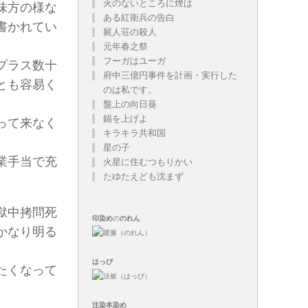
火のないところに煙は
味方の様な
ある紅衛兵の告白
書かれてい
屍人荘の殺人
元年春之祭
フーガはユーガ
プラス数十
府中三億円事件を計画・実行した
とも容易く
のは私です。
盤上の向日葵
錨を上げよ
って来なく
キラキラ共和国
星の子
業手当で充
火星に住むつもりかい
たゆたえども沈まず
獄中拷問死
印染め
の
のれん
かなり明る
はっぴ
たくなって
注染
本染め