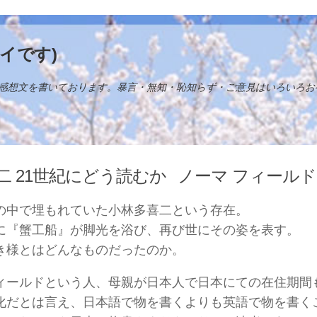
イです)
感想文を書いております。暴言・無知・恥知らず・ご意見はいろいろお
二 21世紀にどう読むか
ノーマ フィールド
の中で埋もれていた小林多喜二という存在。
に『蟹工船』が脚光を浴び、再び世にその姿を表す。
き様とはどんなものだったのか。
ィールドという人、母親が日本人で日本にての在住期間
化だとは言え、日本語で物を書くよりも英語で物を書く