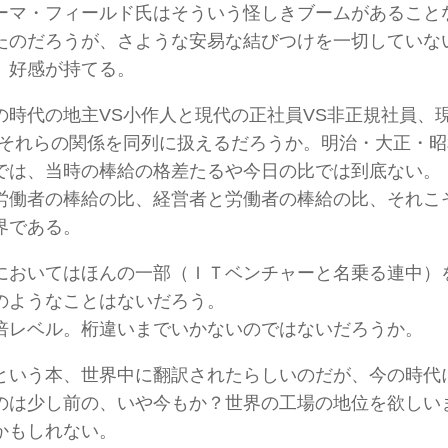
ーマ・フィールド氏はそういう怪しきブームがあること
たのだろうが、さような安易な結びつけを一切していな
、好感が持てる。
の時代の地主VS小作人と現代の正社員VS非正規社員、
、それらの関係を同列に扱えるだろうか。明治・大正・
では、当時の棒給の格差たるや今日の比では到底ない。
労働者の棒給の比、経営者と労働者の棒給の比、それこ
界である。
においてはほんの一部（ＩＴベンチャーと名乗る連中）
のようなことはないだろう。
倍レベル。桁違いまでいかないのではないだろうか。
という本、世界中に翻訳されたらしいのだが、今の時代
のは少し前の、いや今もか？世界の工場の地位を欲しい
かもしれない。