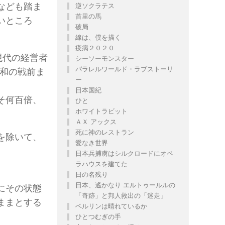
なども踏ま
逆ソクラテス
首里の馬
いところ
破局
線は、僕を描く
疫病２０２０
現代の経営者
シーソーモンスター
パラレルワールド・ラブストーリ
昭和の戦前ま
ー
日本国紀
そ何百倍、
ひと
ホワイトラビット
ＡＸ アックス
死に神のレストラン
を除いて、
愛なき世界
日本兵捕虜はシルクロードにオペ
ラハウスを建てた
日の名残り
日本、遙かなり エルトゥールルの
にその状態
「奇跡」と邦人救出の「迷走」
ままとする
ベルリンは晴れているか
ひとつむぎの手