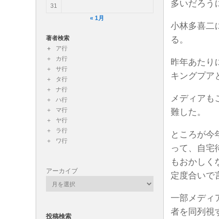
多いだろう
31
« 1月
小林多喜二
著者検索
る。
ア行
カ行
昨年あたり
サ行
キングプア
タ行
ナ行
メディアも
ハ行
マ行
難した。
ヤ行
ラ行
ところが今
ワ行
って、自宅
もおかしく
アーカイブ
定度合いで
一部メディ
者を同列視
投稿検索