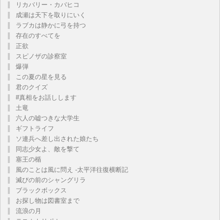
リカバリー・カバヒコ
成瀬は天下を取りにいく
ラブカは静かに弓を持つ
存在のすべてを
正欲
スピノザの診察室
爆弾
この夏の星を見る
君のクイズ
#真相をお話しします
土竜
六人の嘘つきな大学生
ギフトライフ
ソ連兵へ差し出された娘たち
同志少女よ、敵を撃て
塞王の楯
風のことは風に問え -太平洋往復横断記
滅びの前のシャングリラ
ブラックボックス
お探し物は図書室まで
流浪の月