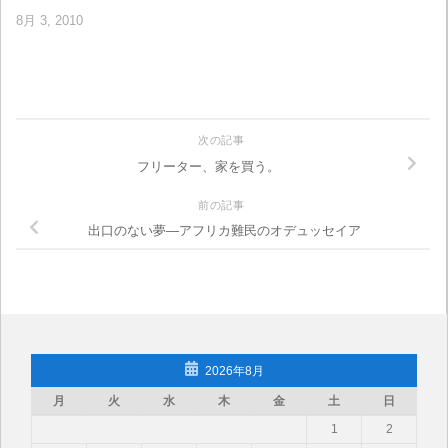
8月 3, 2010
次の記事
フリーター、家を買う。
前の記事
出口のない夢―アフリカ難民のオデュッセイア
2026年8月
月
火
水
木
金
土
日
1
2