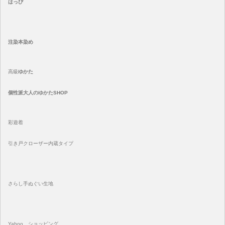
はっぴ
注染
本染め
高級
ゆかた
個性派大人のゆかたSHOP
彩遊着
引き戸クローザー内蔵タイプ
さらし手ぬぐい生地
Yahoo ショッピング