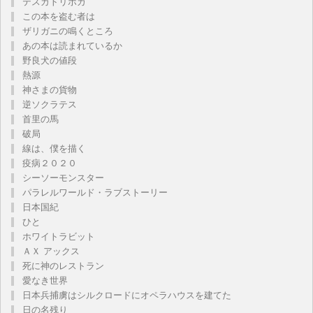
テスカトリポカ
この本を盗む者は
ザリガニの鳴くところ
あの本は読まれているか
野良犬の値段
熱源
神さまの貨物
逆ソクラテス
首里の馬
破局
線は、僕を描く
疫病２０２０
シーソーモンスター
パラレルワールド・ラブストーリー
日本国紀
ひと
ホワイトラビット
ＡＸ アックス
死に神のレストラン
愛なき世界
日本兵捕虜はシルクロードにオペラハウスを建てた
日の名残り