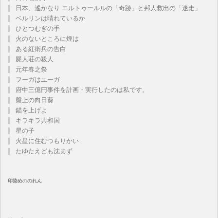
日本、遙かなり エルトゥールルの「奇跡」と邦人救出の「迷走」
ベルリンは晴れているか
ひとつむぎの手
火のないところに煙は
ある紅衛兵の告白
屍人荘の殺人
元年春之祭
フーガはユーガ
府中三億円事件を計画・実行したのは私です。
盤上の向日葵
錨を上げよ
キラキラ共和国
星の子
火星に住むつもりかい
たゆたえども沈まず
印染め
の
のれん