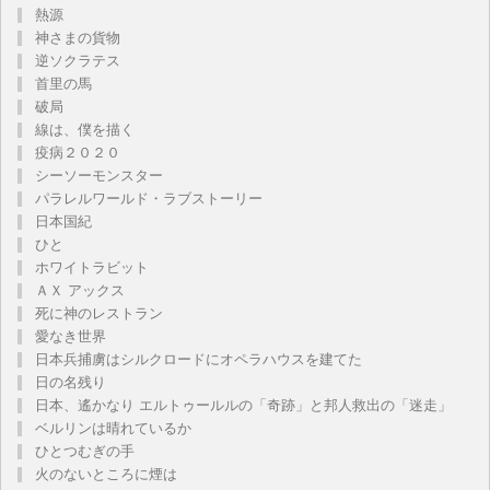
熱源
神さまの貨物
逆ソクラテス
首里の馬
破局
線は、僕を描く
疫病２０２０
シーソーモンスター
パラレルワールド・ラブストーリー
日本国紀
ひと
ホワイトラビット
ＡＸ アックス
死に神のレストラン
愛なき世界
日本兵捕虜はシルクロードにオペラハウスを建てた
日の名残り
日本、遙かなり エルトゥールルの「奇跡」と邦人救出の「迷走」
ベルリンは晴れているか
ひとつむぎの手
火のないところに煙は