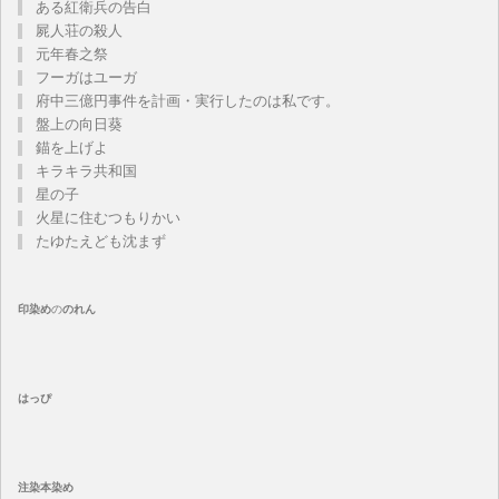
ある紅衛兵の告白
屍人荘の殺人
元年春之祭
フーガはユーガ
府中三億円事件を計画・実行したのは私です。
盤上の向日葵
錨を上げよ
キラキラ共和国
星の子
火星に住むつもりかい
たゆたえども沈まず
印染め
の
のれん
はっぴ
注染
本染め