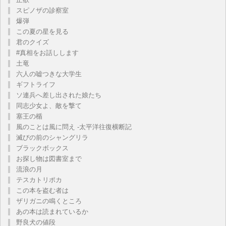
スピノザの診察室
爆弾
この夏の星を見る
君のクイズ
#真相をお話しします
土竜
六人の嘘つきな大学生
ギフトライフ
ソ連兵へ差し出された娘たち
同志少女よ、敵を撃て
塞王の楯
風のことは風に問え -太平洋往復横断記
滅びの前のシャングリラ
ブラックボックス
お探し物は図書室まで
流浪の月
テスカトリポカ
この本を盗む者は
ザリガニの鳴くところ
あの本は読まれているか
野良犬の値段