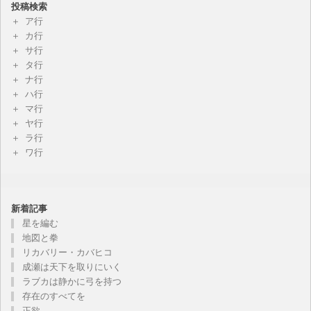
投稿検索
ア行
カ行
サ行
タ行
ナ行
ハ行
マ行
ヤ行
ラ行
ワ行
新着記事
星を編む
地図と拳
リカバリー・カバヒコ
成瀬は天下を取りにいく
ラブカは静かに弓を持つ
存在のすべてを
正欲