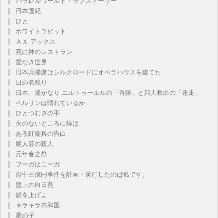
パラレルワールド・ラブストーリー
日本国紀
ひと
ホワイトラビット
ＡＸ アックス
死に神のレストラン
愛なき世界
日本兵捕虜はシルクロードにオペラハウスを建てた
日の名残り
日本、遙かなり エルトゥールルの「奇跡」と邦人救出の「迷走」
ベルリンは晴れているか
ひとつむぎの手
火のないところに煙は
ある紅衛兵の告白
屍人荘の殺人
元年春之祭
フーガはユーガ
府中三億円事件を計画・実行したのは私です。
盤上の向日葵
錨を上げよ
キラキラ共和国
星の子