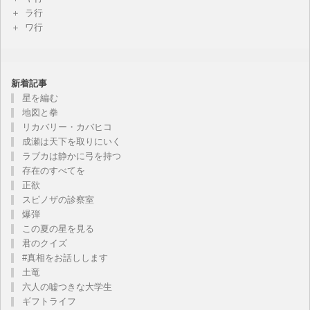
ラ行
ワ行
新着記事
星を編む
地図と拳
リカバリー・カバヒコ
成瀬は天下を取りにいく
ラブカは静かに弓を持つ
存在のすべてを
正欲
スピノザの診察室
爆弾
この夏の星を見る
君のクイズ
#真相をお話しします
土竜
六人の嘘つきな大学生
ギフトライフ