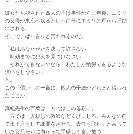
る一人の人のために。
彼女たち残された四人の子は事件から三年後、エミリ
の父母が東京へ戻るという前日にエミリの母から呼び
出される。
そこで、はっきりと言われるのだ。
「私はあなたがたを決して許さない」
「時効までに犯人を見つけなさい」
「それができないのなら、わたしが納得できるような
償いをしなさい」
と。
この「償い」の一言に、四人の子達がどれほど縛られ
たことか。
真紀先生の言葉は一方ではこの母親に。
一方では「人殺しの教師などくびにしろ。みんなの前
で土下座をして謝罪をさせろ、責任を取れ」と言って
いた父兄たちに向かって手厳しく言い放つ。