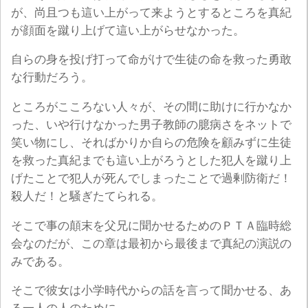
が、尚且つも這い上がって来ようとするところを真紀
が顔面を蹴り上げて這い上がらせなかった。
自らの身を投げ打って命がけで生徒の命を救った勇敢
な行動だろう。
ところがこころない人々が、その間に助けに行かなか
った、いや行けなかった男子教師の臆病さをネットで
笑い物にし、そればかりか自らの危険を顧みずに生徒
を救った真紀までも這い上がろうとした犯人を蹴り上
げたことで犯人が死んでしまったことで過剰防衛だ！
殺人だ！と騒ぎたてられる。
そこで事の顛末を父兄に聞かせるためのＰＴＡ臨時総
会なのだが、この章は最初から最後まで真紀の演説の
みである。
そこで彼女は小学時代からの話を言って聞かせる、あ