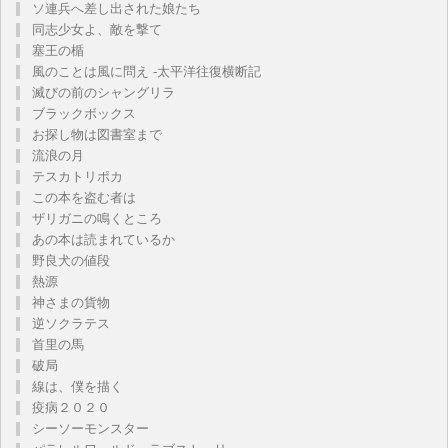
ソ連兵へ差し出された娘たち
同志少女よ、敵を撃て
塞王の楯
風のことは風に問え -太平洋往復横断記
滅びの前のシャングリラ
ブラックボックス
お探し物は図書室まで
流浪の月
テスカトリポカ
この本を盗む者は
ザリガニの鳴くところ
あの本は読まれているか
野良犬の値段
熱源
神さまの貨物
逆ソクラテス
首里の馬
破局
線は、僕を描く
疫病２０２０
シーソーモンスター