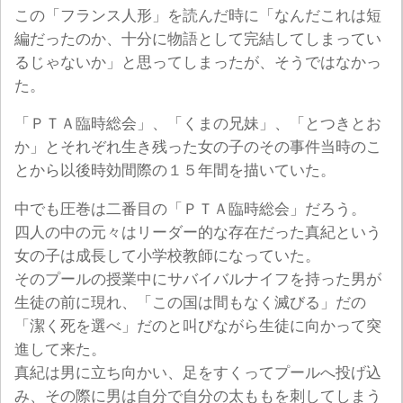
この「フランス人形」を読んだ時に「なんだこれは短
編だったのか、十分に物語として完結してしまってい
るじゃないか」と思ってしまったが、そうではなかっ
た。
「ＰＴＡ臨時総会」、「くまの兄妹」、「とつきとお
か」とそれぞれ生き残った女の子のその事件当時のこ
とから以後時効間際の１５年間を描いていた。
中でも圧巻は二番目の「ＰＴＡ臨時総会」だろう。
四人の中の元々はリーダー的な存在だった真紀という
女の子は成長して小学校教師になっていた。
そのプールの授業中にサバイバルナイフを持った男が
生徒の前に現れ、「この国は間もなく滅びる」だの
「潔く死を選べ」だのと叫びながら生徒に向かって突
進して来た。
真紀は男に立ち向かい、足をすくってプールへ投げ込
み、その際に男は自分で自分の太ももを刺してしまう