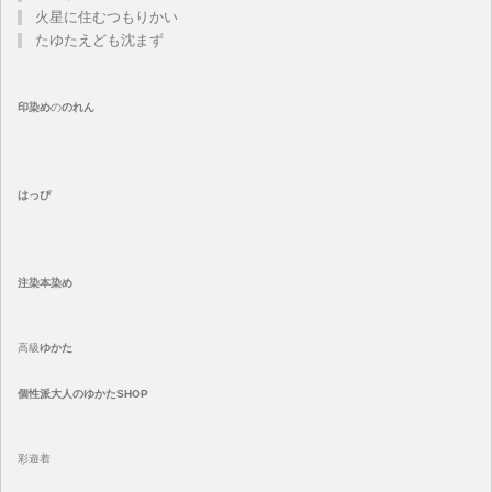
火星に住むつもりかい
たゆたえども沈まず
印染め
の
のれん
はっぴ
注染
本染め
高級
ゆかた
個性派大人のゆかたSHOP
彩遊着