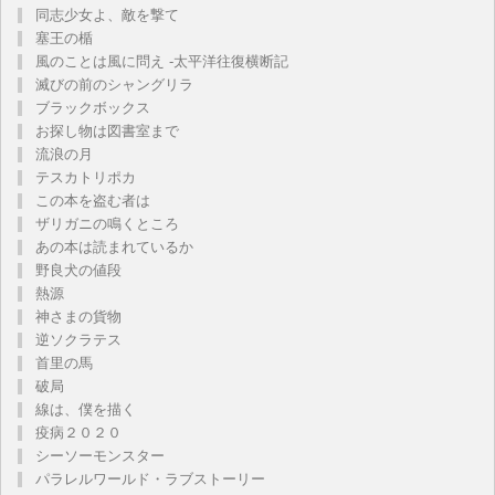
同志少女よ、敵を撃て
塞王の楯
風のことは風に問え -太平洋往復横断記
滅びの前のシャングリラ
ブラックボックス
お探し物は図書室まで
流浪の月
テスカトリポカ
この本を盗む者は
ザリガニの鳴くところ
あの本は読まれているか
野良犬の値段
熱源
神さまの貨物
逆ソクラテス
首里の馬
破局
線は、僕を描く
疫病２０２０
シーソーモンスター
パラレルワールド・ラブストーリー