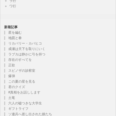
ラ行
ワ行
新着記事
星を編む
地図と拳
リカバリー・カバヒコ
成瀬は天下を取りにいく
ラブカは静かに弓を持つ
存在のすべてを
正欲
スピノザの診察室
爆弾
この夏の星を見る
君のクイズ
#真相をお話しします
土竜
六人の嘘つきな大学生
ギフトライフ
ソ連兵へ差し出された娘たち