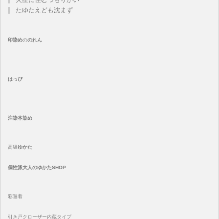
たゆたえども沈まず
印染め
の
のれん
はっぴ
注染
本染め
高級
ゆかた
個性派大人のゆかたSHOP
彩遊着
引き戸クローザー内蔵タイプ