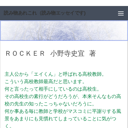
コンテンツへスキップ
読み物あれこれ（読み物エッセイです)
ＲＯＣＫＥＲ
小野寺史宜
著
主人公から「エイくん」と呼ばれる高校教師。
こういう高校教師最高だと思います。
何と言ったって相手にしているのは高校生。
その高校生の素行がどうだろうが、本来そんなもの高
校の先生の知ったこっちゃないだろうに。
何か事ある毎に教師と学校がマスコミに平謝りする風
景をあまりにも見慣れてしまっていることに気がつ
く。