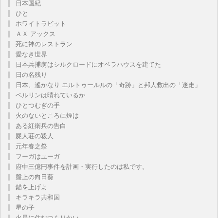
日本国紀
ひと
ホワイトラビット
ＡＸ アックス
死に神のレストラン
愛なき世界
日本兵捕虜はシルクロードにオペラハウスを建てた
日の名残り
日本、遙かなり エルトゥールルの「奇跡」と邦人救出の「迷走」
ベルリンは晴れているか
ひとつむぎの手
火のないところに煙は
ある紅衛兵の告白
屍人荘の殺人
元年春之祭
フーガはユーガ
府中三億円事件を計画・実行したのは私です。
盤上の向日葵
錨を上げよ
キラキラ共和国
星の子
火星に住むつもりかい