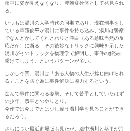
夜中に姿が見えなくなり、翌朝変死体として発見され
る。
いつもは湯川の大学時代の同期であり、現在刑事をし
ている草薙俊平が湯川に事件を持ち込み、湯川は警察
でなんとかしてくれとわりと淡白（ある意味当然の反
応だが）に断る。その後妙なトリックに興味を示した
湯川がそのトリックを物理学で解明し、事件の解決に
繋げてしまう、というパターンが多い。
しかし今回、湯川は「ある人物の人生が捻じ曲げられ
る」ことを防ぐ為に事件解決に協力するという。
進んで事件に関わる姿勢、そして苦手としていたはず
の少年、恭平とのやりとり。
今作では今までとは少し違う湯川学を見ることができ
るだろう。
さらについ最近劇場版も見たが、途中湯川と恭平が海