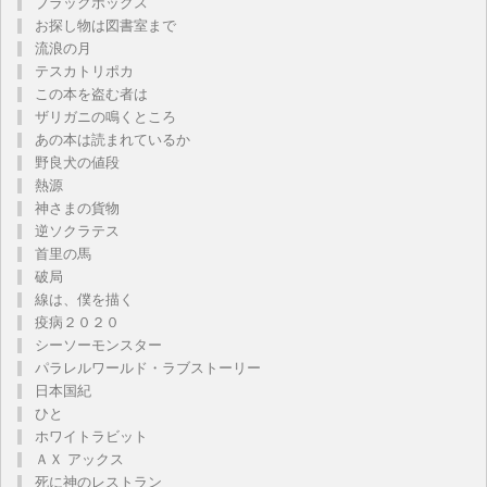
ブラックボックス
お探し物は図書室まで
流浪の月
テスカトリポカ
この本を盗む者は
ザリガニの鳴くところ
あの本は読まれているか
野良犬の値段
熱源
神さまの貨物
逆ソクラテス
首里の馬
破局
線は、僕を描く
疫病２０２０
シーソーモンスター
パラレルワールド・ラブストーリー
日本国紀
ひと
ホワイトラビット
ＡＸ アックス
死に神のレストラン