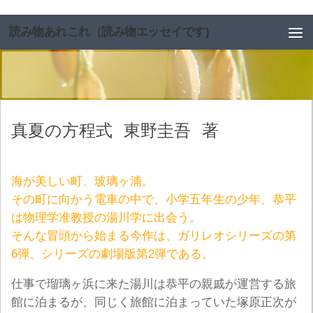
コンテンツへスキップ
読み物あれこれ（読み物エッセイです)
真夏の方程式
東野圭吾
著
海が美しい町、玻璃ヶ浦。
その町に向かう電車の中で、小学五年生の少年、恭平
は物理学准教授の湯川学に出会う。
そんな冒頭から始まる今作は、ガリレオシリーズの第
6弾、シリーズの劇場版第2弾である。
仕事で瑠璃ヶ浜に来た湯川は恭平の親戚が運営する旅
館に泊まるが、同じく旅館に泊まっていた塚原正次が