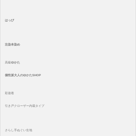
はっぴ
注染
本染め
高級
ゆかた
個性派大人のゆかたSHOP
彩遊着
引き戸クローザー内蔵タイプ
さらし手ぬぐい生地