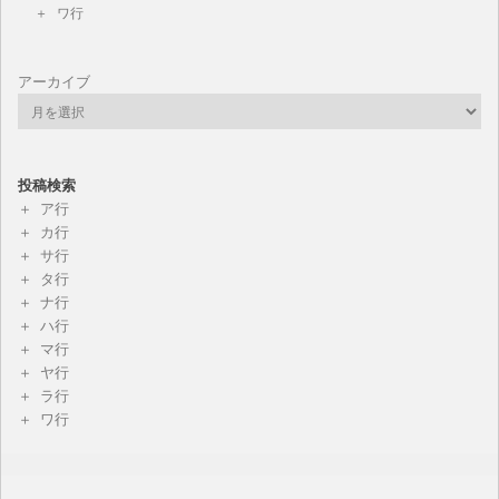
ワ行
アーカイブ
投稿検索
ア行
カ行
サ行
タ行
ナ行
ハ行
マ行
ヤ行
ラ行
ワ行