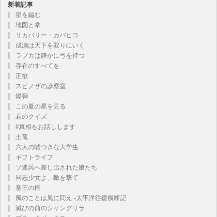
新着記事
星を編む
地図と拳
リカバリー・カバヒコ
成瀬は天下を取りにいく
ラブカは静かに弓を持つ
存在のすべてを
正欲
スピノザの診察室
爆弾
この夏の星を見る
君のクイズ
#真相をお話しします
土竜
六人の嘘つきな大学生
ギフトライフ
ソ連兵へ差し出された娘たち
同志少女よ、敵を撃て
塞王の楯
風のことは風に問え -太平洋往復横断記
滅びの前のシャングリラ