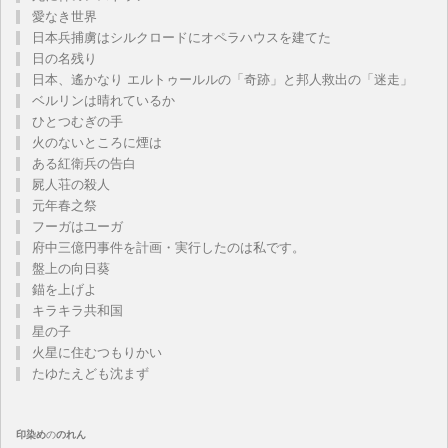
愛なき世界
日本兵捕虜はシルクロードにオペラハウスを建てた
日の名残り
日本、遙かなり エルトゥールルの「奇跡」と邦人救出の「迷走」
ベルリンは晴れているか
ひとつむぎの手
火のないところに煙は
ある紅衛兵の告白
屍人荘の殺人
元年春之祭
フーガはユーガ
府中三億円事件を計画・実行したのは私です。
盤上の向日葵
錨を上げよ
キラキラ共和国
星の子
火星に住むつもりかい
たゆたえども沈まず
印染め
の
のれん