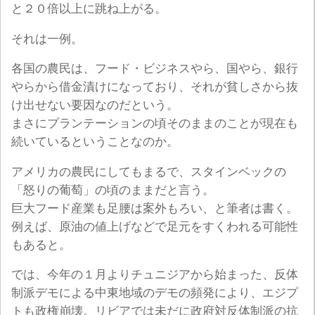
と２０倍以上に跳ね上がる。
それは一例。
各国の農民は、フード・ビジネスやら、国やら、銀行
やらから借金漬けになっており、それが貧しさから抜
け出せない要因なのだという。
まさにプランテーションの頃そのままのことが現在も
続いているということなのか。
アメリカの農民にしてもまるで、スタインベックの
「怒りの葡萄」の頃のままだと言う。
巨大フード産業も足腰は案外もろい、と筆者は書く。
例えば、原油の値上げなどで足元をすくわれる可能性
もあると。
では、今年の１月よりチュニジアから始まった、反体
制派デモによる中東地域のデモの頻発により、エジプ
トも政権崩壊。リビアでは未だに政府対反体制派の抗