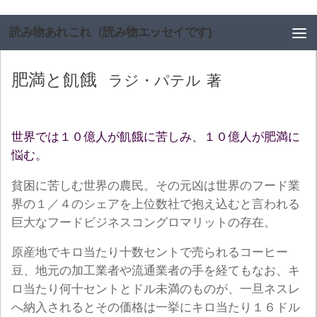
コンテンツへスキップ
読み物あれこれ（読み物エッセイです)
肥満と飢餓
ラジ・パテル
著
世界では１０億人が飢餓に苦しみ、１０億人が肥満に
悩む。
貧困に苦しむ世界の農民。その元凶は世界のフード業
界の１／４のシェアを上位数社で抱え込むと言われる
巨大なフードビジネスコングロマリットの存在。
原産地でキロ当たり十数セントで売られるコーヒー
豆、地元の加工業者や流通業者の手を経てもなお、キ
ロ当たり何十セントとドル未満のものが、一旦ネスレ
へ納入されるとその価格は一挙にキロ当たり１６ドル