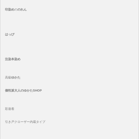
印染め
の
のれん
はっぴ
注染
本染め
高級
ゆかた
個性派大人のゆかたSHOP
彩遊着
引き戸クローザー内蔵タイプ