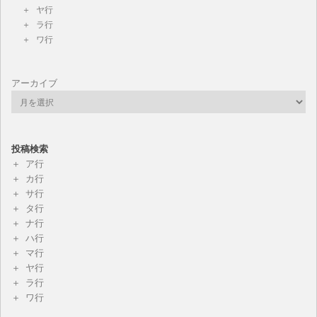
ヤ行
ラ行
ワ行
アーカイブ
投稿検索
ア行
カ行
サ行
タ行
ナ行
ハ行
マ行
ヤ行
ラ行
ワ行