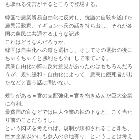
も取れる発言が至るところで登場する。
韓国で農業貿易自由化に反対し、抗議の自殺を遂げた
農民活動家、イギョンヘ氏の話を持ち出し、それが各
国の農民に共通するような記述。
これはどうなんだろうか。
韓国は自由化への道を選択し、そしてその選択の後に
ちゃくちゃくと勝利をものにして来ている。
農業自由化の際に反対意見があったのはもちろんだろ
うが、規制緩和・自由化によって、農民に餓死者が出
たなどと言う話は聞かない。
規制がある＝官の支配強化＝官を抱き込んだ巨大企業
に有利。
最貧国の官などでは巨大企業の袖の下など、ごく当た
り前のことだろうし。
という図式を考えれば、規制が緩和されること即ち、
巨大企業以外にも参入の余地有り、ということは考え