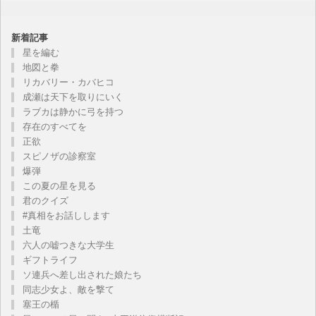
新着記事
星を編む
地図と拳
リカバリー・カバヒコ
成瀬は天下を取りにいく
ラブカは静かに弓を持つ
存在のすべてを
正欲
スピノザの診察室
爆弾
この夏の星を見る
君のクイズ
#真相をお話しします
土竜
六人の嘘つきな大学生
ギフトライフ
ソ連兵へ差し出された娘たち
同志少女よ、敵を撃て
塞王の楯