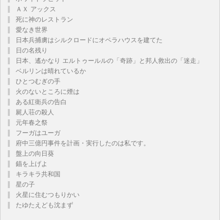
ＡＸ アックス
死に神のレストラン
愛なき世界
日本兵捕虜はシルクロードにオペラハウスを建てた
日の名残り
日本、遙かなり エルトゥールルの「奇跡」と邦人救出の「迷走」
ベルリンは晴れているか
ひとつむぎの手
火のないところに煙は
ある紅衛兵の告白
屍人荘の殺人
元年春之祭
フーガはユーガ
府中三億円事件を計画・実行したのは私です。
盤上の向日葵
錨を上げよ
キラキラ共和国
星の子
火星に住むつもりかい
たゆたえども沈まず