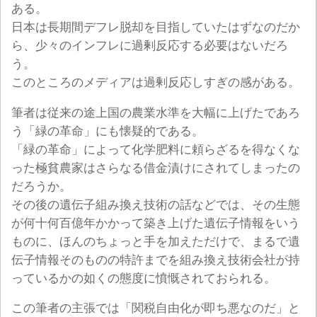
ある。
日本は長期間デフレ脱却を目指していたはずなのだか
ら、少々のインフレに過剰反応する必要はないだろ
う。
このところのメディアは過剰反応しすぎの感がある。
筆者は従来の途上国の農業水準を大幅に上げたであろ
う「緑の革命」にも懐疑的である。
「緑の革命」によって化学肥料に頼らざるを得なくな
った極貧農家はさらなる借金漬けにされてしまったの
だろうか。
その後の遺伝子組み換え技術の話などでは、その生態
が何十何百億年かかって築き上げた遺伝子情報をいう
ものに、ほんのちょっと手を加えただけで、まるで遺
伝子情報そのものの特許までを組み換え技術会社が持
っているかの如くの態度に憤慨されておられる。
この筆者の主張では「関税自由化が即ち悪なのだ」と