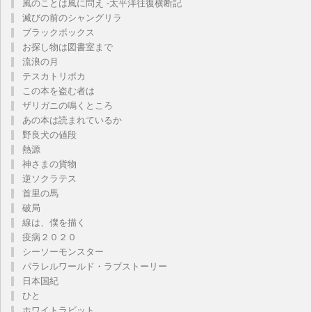
風のことは風に問え -太平洋往復横断記
滅びの前のシャングリラ
ブラックボックス
お探し物は図書室まで
流浪の月
テスカトリポカ
この本を盗む者は
ザリガニの鳴くところ
あの本は読まれているか
野良犬の値段
熱源
神さまの貨物
逆ソクラテス
首里の馬
破局
線は、僕を描く
疫病２０２０
シーソーモンスター
パラレルワールド・ラブストーリー
日本国紀
ひと
ホワイトラビット