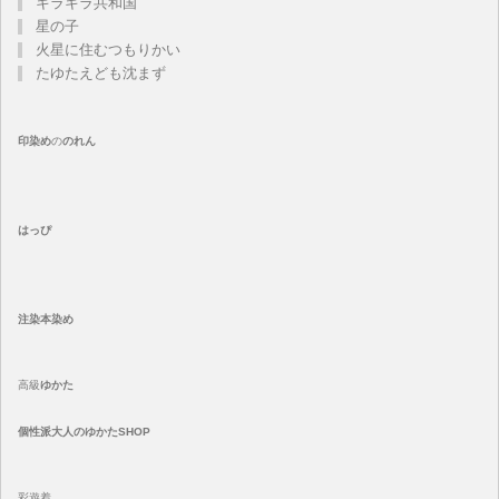
キラキラ共和国
星の子
火星に住むつもりかい
たゆたえども沈まず
印染め
の
のれん
はっぴ
注染
本染め
高級
ゆかた
個性派大人のゆかたSHOP
彩遊着