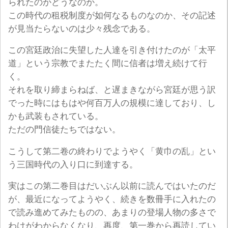
られたのかどうなのか。
この時代の租税制度が如何なるものなのか、その記述
が見当たらないのは少々残念である。
この宮廷政治に失望した人達を引き付けたのが「太平
道」という宗教でまたたく間に信者は増え続けて行
く。
それを取り締まらねば、と遅まきながら宮廷が思う訳
でった時にはもはや何百万人の規模に達しており、し
かも武装もされている。
ただの門信徒たちではない。
こうして第二卷の終わりでようやく「黄巾の乱」とい
う三国時代の入り口に到達する。
実はこの第二巻目はだいぶん以前に読んではいたのだ
が、最近になってようやく、続きを数冊手に入れたの
で読み進めてみたものの、あまりの登場人物の多さで
わけがわからなくなり、再度、第一巻から再読してい