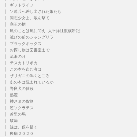
ギフトライフ
ソ連兵へ差し出された娘たち
同志少女よ、敵を撃て
塞王の楯
風のことは風に問え -太平洋往復横断記
滅びの前のシャングリラ
ブラックボックス
お探し物は図書室まで
流浪の月
テスカトリポカ
この本を盗む者は
ザリガニの鳴くところ
あの本は読まれているか
野良犬の値段
熱源
神さまの貨物
逆ソクラテス
首里の馬
破局
線は、僕を描く
疫病２０２０