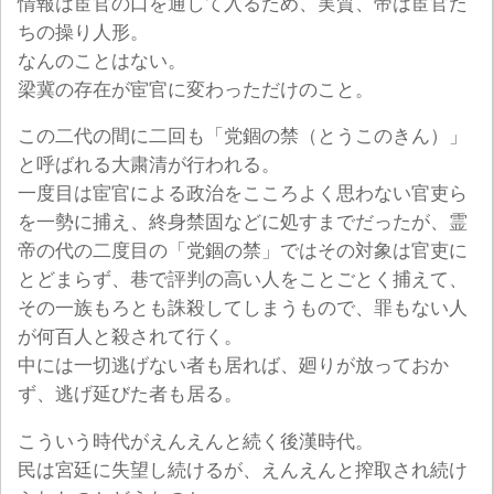
情報は宦官の口を通して入るため、実質、帝は宦官た
ちの操り人形。
なんのことはない。
梁冀の存在が宦官に変わっただけのこと。
この二代の間に二回も「党錮の禁（とうこのきん）」
と呼ばれる大粛清が行われる。
一度目は宦官による政治をこころよく思わない官吏ら
を一勢に捕え、終身禁固などに処すまでだったが、霊
帝の代の二度目の「党錮の禁」ではその対象は官吏に
とどまらず、巷で評判の高い人をことごとく捕えて、
その一族もろとも誅殺してしまうもので、罪もない人
が何百人と殺されて行く。
中には一切逃げない者も居れば、廻りが放っておか
ず、逃げ延びた者も居る。
こういう時代がえんえんと続く後漢時代。
民は宮廷に失望し続けるが、えんえんと搾取され続け