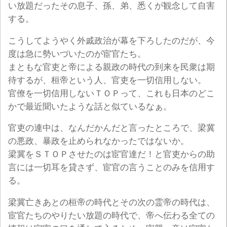
い放題だったその息子、孫、弟、悉くが観念して自害
する。
こうしてようやく外戚政治が幕を下ろしたのだが、今
度は急に勢いづいたのが宦官たち。
まともな官吏と帝による親政の時代の到来を民衆は期
待するが、桓帝という人、官吏を一切信用しない。
官僚を一切信用しないＴＯＰって、これも日本のどこ
かで最近聞いたような話と似ているなぁ。
官吏の連中は、なんだかんだと言ったところで、梁冀
の悪政、暴政を止められなかったではないか。
梁冀をＳＴＯＰさせたのは宦官達だ！と官吏からの助
言には一切耳を貸さず、宦官の言うことのみを信用す
る。
梁冀亡きあとの桓帝の時代とその次の霊帝の時代は、
宦官たちのやりたい放題の時代で、帝へ伝わる全ての