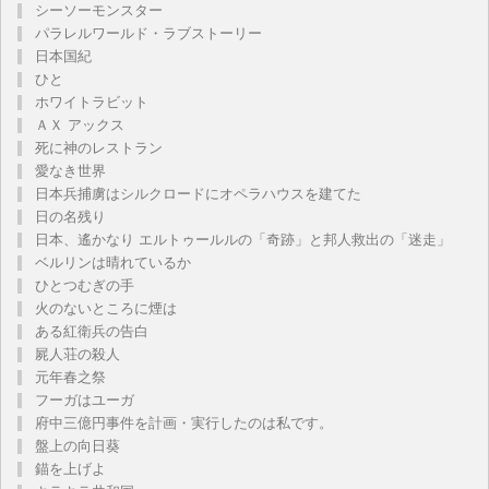
シーソーモンスター
パラレルワールド・ラブストーリー
日本国紀
ひと
ホワイトラビット
ＡＸ アックス
死に神のレストラン
愛なき世界
日本兵捕虜はシルクロードにオペラハウスを建てた
日の名残り
日本、遙かなり エルトゥールルの「奇跡」と邦人救出の「迷走」
ベルリンは晴れているか
ひとつむぎの手
火のないところに煙は
ある紅衛兵の告白
屍人荘の殺人
元年春之祭
フーガはユーガ
府中三億円事件を計画・実行したのは私です。
盤上の向日葵
錨を上げよ