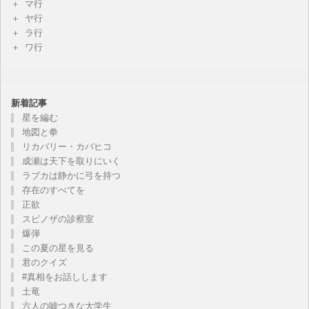
マ行
ヤ行
ラ行
ワ行
新着記事
星を編む
地図と拳
リカバリー・カバヒコ
成瀬は天下を取りにいく
ラブカは静かに弓を持つ
存在のすべてを
正欲
スピノザの診察室
爆弾
この夏の星を見る
君のクイズ
#真相をお話しします
土竜
六人の嘘つきな大学生