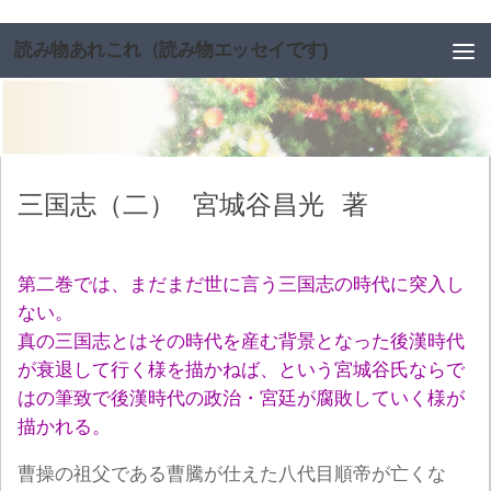
コンテンツへスキップ
読み物あれこれ（読み物エッセイです)
三国志（二）
宮城谷昌光
著
第二巻では、まだまだ世に言う三国志の時代に突入し
ない。
真の三国志とはその時代を産む背景となった後漢時代
が衰退して行く様を描かねば、という宮城谷氏ならで
はの筆致で後漢時代の政治・宮廷が腐敗していく様が
描かれる。
曹操の祖父である曹騰が仕えた八代目順帝が亡くな