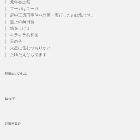
元年春之祭
フーガはユーガ
府中三億円事件を計画・実行したのは私です。
盤上の向日葵
錨を上げよ
キラキラ共和国
星の子
火星に住むつもりかい
たゆたえども沈まず
印染め
の
のれん
はっぴ
注染
本染め