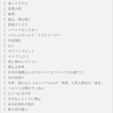
逆ソクラテス
首里の馬
破局
線は、僕を描く
疫病２０２０
シーソーモンスター
パラレルワールド・ラブストーリー
日本国紀
ひと
ホワイトラビット
ＡＸ アックス
死に神のレストラン
愛なき世界
日本兵捕虜はシルクロードにオペラハウスを建てた
日の名残り
日本、遙かなり エルトゥールルの「奇跡」と邦人救出の「迷走」
ベルリンは晴れているか
ひとつむぎの手
火のないところに煙は
ある紅衛兵の告白
屍人荘の殺人