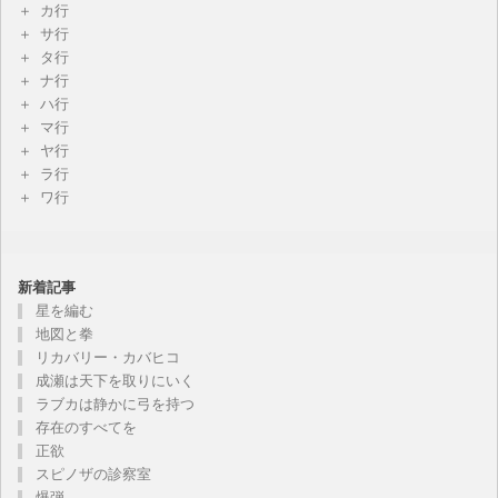
カ行
サ行
タ行
ナ行
ハ行
マ行
ヤ行
ラ行
ワ行
新着記事
星を編む
地図と拳
リカバリー・カバヒコ
成瀬は天下を取りにいく
ラブカは静かに弓を持つ
存在のすべてを
正欲
スピノザの診察室
爆弾