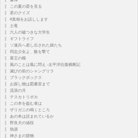
この夏の星を見る
君のクイズ
#真相をお話しします
土竜
六人の嘘つきな大学生
ギフトライフ
ソ連兵へ差し出された娘たち
同志少女よ、敵を撃て
塞王の楯
風のことは風に問え -太平洋往復横断記
滅びの前のシャングリラ
ブラックボックス
お探し物は図書室まで
流浪の月
テスカトリポカ
この本を盗む者は
ザリガニの鳴くところ
あの本は読まれているか
野良犬の値段
熱源
神さまの貨物