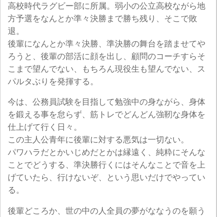
高校時代ラグビー部に所属。弱小の公立高校ながら地
方予選をなんとか準々決勝まで勝ち残り、そこで敗
退。
後輩になんとか準々決勝、準決勝の舞台を踏ませてや
ろうと、後輩の部活に顔を出し、顧問のコーチすらそ
こまで望んでない、もちろん現役生も望んでない、ス
パルタぶりを発揮する。
今は、公務員試験を目指して勉強中の身ながら、身体
を鍛える事を怠らず、筋トレでどんどん強靭な身体を
仕上げて行く日々。
この主人公青年に後輩に対する悪気は一切ない。
パワハラだとかいじめだとかは縁遠く、純粋にそんな
ことでどうする、準決勝行くにはそんなことで音を上
げていたら、行けないぞ、という思いだけでやってい
る。
後輩どころか、世の中の人全員の夢がななうのを願う