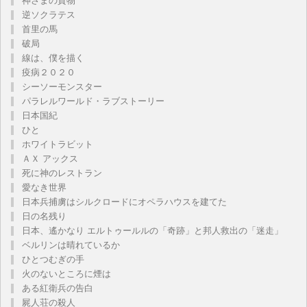
神さまの貨物
逆ソクラテス
首里の馬
破局
線は、僕を描く
疫病２０２０
シーソーモンスター
パラレルワールド・ラブストーリー
日本国紀
ひと
ホワイトラビット
ＡＸ アックス
死に神のレストラン
愛なき世界
日本兵捕虜はシルクロードにオペラハウスを建てた
日の名残り
日本、遙かなり エルトゥールルの「奇跡」と邦人救出の「迷走」
ベルリンは晴れているか
ひとつむぎの手
火のないところに煙は
ある紅衛兵の告白
屍人荘の殺人