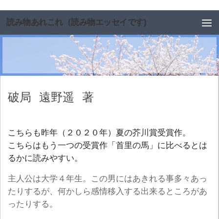
コンテンツへスキップ
読み物あれこれ（読み物エッセイです)
破局
遠野遥
著
こちらも昨年（２０２０年）夏の芥川賞受賞作。
こちらはもう一つの受賞作「首里の馬」に比べるとは
るかに読みやすい。
主人公は大学４年生。この男にはあきれる事多々あっ
たりするが、何かしら感情移入する出来るところがあ
ったりする。