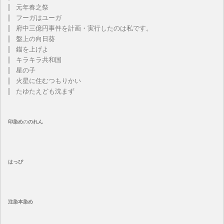
元年春之祭
フーガはユーガ
府中三億円事件を計画・実行したのは私です。
盤上の向日葵
錨を上げよ
キラキラ共和国
星の子
火星に住むつもりかい
たゆたえども沈まず
印染め
の
のれん
はっぴ
注染
本染め