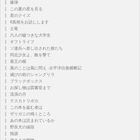
爆弾
この夏の星を見る
君のクイズ
#真相をお話しします
土竜
六人の嘘つきな大学生
ギフトライフ
ソ連兵へ差し出された娘たち
同志少女よ、敵を撃て
塞王の楯
風のことは風に問え -太平洋往復横断記
滅びの前のシャングリラ
ブラックボックス
お探し物は図書室まで
流浪の月
テスカトリポカ
この本を盗む者は
ザリガニの鳴くところ
あの本は読まれているか
野良犬の値段
熱源