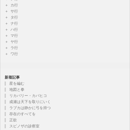
カ行
サ行
タ行
ナ行
ハ行
マ行
ヤ行
ラ行
ワ行
新着記事
星を編む
地図と拳
リカバリー・カバヒコ
成瀬は天下を取りにいく
ラブカは静かに弓を持つ
存在のすべてを
正欲
スピノザの診察室