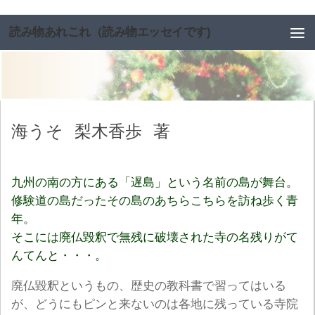
コンテンツへスキップ
読み物あれこれ（読み物エッセイです)
海うそ
梨木香歩
著
九州の南の方にある「遅島」という名前の島が舞台。
修験道の島だったその島のあちらこちらを訪ね歩く青
年。
そこには廃仏毀釈で無残に破壊された寺の名残りがて
んてんと・・・。
廃仏毀釈というもの、歴史の教科書で習ってはいる
が、どうにもピンと来ないのは各地に残っている寺院