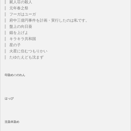
屍人荘の殺人
元年春之祭
フーガはユーガ
府中三億円事件を計画・実行したのは私です。
盤上の向日葵
錨を上げよ
キラキラ共和国
星の子
火星に住むつもりかい
たゆたえども沈まず
印染め
の
のれん
はっぴ
注染
本染め