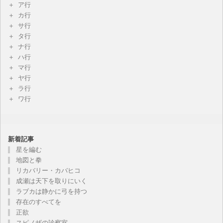
ア行
カ行
サ行
タ行
ナ行
ハ行
マ行
ヤ行
ラ行
ワ行
新着記事
星を編む
地図と拳
リカバリー・カバヒコ
成瀬は天下を取りにいく
ラブカは静かに弓を持つ
存在のすべてを
正欲
スピノザの診察室