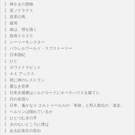
神さまの貨物
逆ソクラテス
首里の馬
破局
線は、僕を描く
疫病２０２０
シーソーモンスター
パラレルワールド・ラブストーリー
日本国紀
ひと
ホワイトラビット
ＡＸ アックス
死に神のレストラン
愛なき世界
日本兵捕虜はシルクロードにオペラハウスを建てた
日の名残り
日本、遙かなり エルトゥールルの「奇跡」と邦人救出の「迷走」
ベルリンは晴れているか
ひとつむぎの手
火のないところに煙は
ある紅衛兵の告白