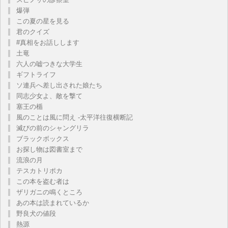
爆弾
この夏の星を見る
君のクイズ
#真相をお話しします
土竜
六人の嘘つきな大学生
ギフトライフ
ソ連兵へ差し出された娘たち
同志少女よ、敵を撃て
塞王の楯
風のことは風に問え -太平洋往復横断記
滅びの前のシャングリラ
ブラックボックス
お探し物は図書室まで
流浪の月
テスカトリポカ
この本を盗む者は
ザリガニの鳴くところ
あの本は読まれているか
野良犬の値段
熱源