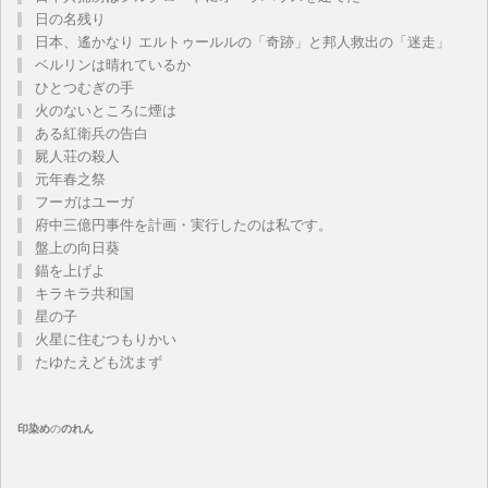
日の名残り
日本、遙かなり エルトゥールルの「奇跡」と邦人救出の「迷走」
ベルリンは晴れているか
ひとつむぎの手
火のないところに煙は
ある紅衛兵の告白
屍人荘の殺人
元年春之祭
フーガはユーガ
府中三億円事件を計画・実行したのは私です。
盤上の向日葵
錨を上げよ
キラキラ共和国
星の子
火星に住むつもりかい
たゆたえども沈まず
印染め
の
のれん