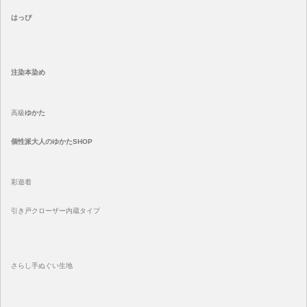
はっぴ
注染
本染め
高級
ゆかた
個性派大人のゆかたSHOP
彩遊着
引き戸クローザー内蔵タイプ
さらし手ぬぐい生地