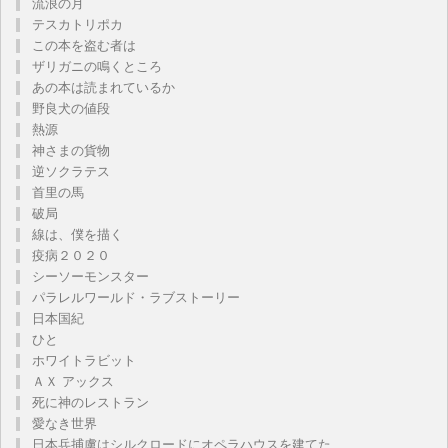
流浪の月
テスカトリポカ
この本を盗む者は
ザリガニの鳴くところ
あの本は読まれているか
野良犬の値段
熱源
神さまの貨物
逆ソクラテス
首里の馬
破局
線は、僕を描く
疫病２０２０
シーソーモンスター
パラレルワールド・ラブストーリー
日本国紀
ひと
ホワイトラビット
ＡＸ アックス
死に神のレストラン
愛なき世界
日本兵捕虜はシルクロードにオペラハウスを建てた