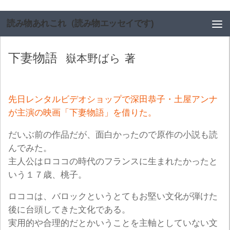
コンテンツへスキップ
読み物あれこれ（読み物エッセイです)
下妻物語
嶽本野ばら
著
先日レンタルビデオショップで深田恭子・土屋アンナ
が主演の映画「下妻物語」を借りた。
だいぶ前の作品だが、面白かったので原作の小説も読
んでみた。
主人公はロココの時代のフランスに生まれたかったと
いう１７歳、桃子。
ロココは、バロックというとてもお堅い文化が弾けた
後に台頭してきた文化である。
実用的や合理的だとかいうことを主軸としていない文