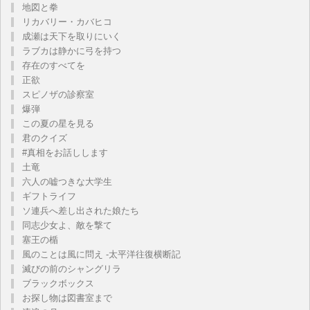
地図と拳
リカバリー・カバヒコ
成瀬は天下を取りにいく
ラブカは静かに弓を持つ
存在のすべてを
正欲
スピノザの診察室
爆弾
この夏の星を見る
君のクイズ
#真相をお話しします
土竜
六人の嘘つきな大学生
ギフトライフ
ソ連兵へ差し出された娘たち
同志少女よ、敵を撃て
塞王の楯
風のことは風に問え -太平洋往復横断記
滅びの前のシャングリラ
ブラックボックス
お探し物は図書室まで