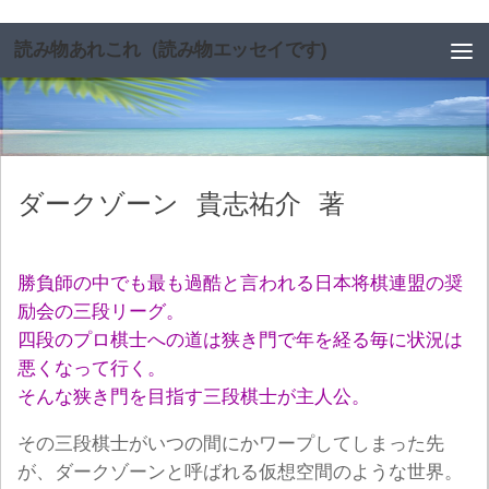
コンテンツへスキップ
読み物あれこれ（読み物エッセイです)
ダークゾーン
貴志祐介
著
勝負師の中でも最も過酷と言われる日本将棋連盟の奨
励会の三段リーグ。
四段のプロ棋士への道は狭き門で年を経る毎に状況は
悪くなって行く。
そんな狭き門を目指す三段棋士が主人公。
その三段棋士がいつの間にかワープしてしまった先
が、ダークゾーンと呼ばれる仮想空間のような世界。