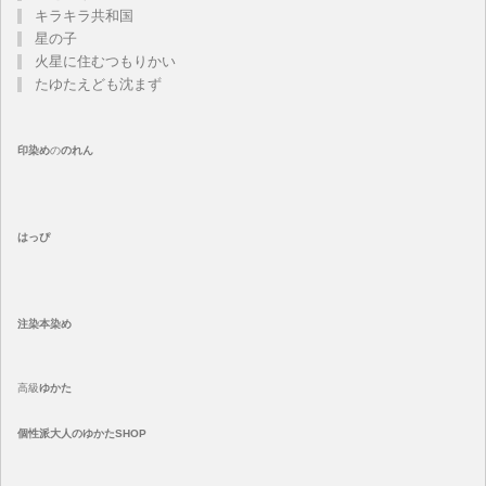
キラキラ共和国
星の子
火星に住むつもりかい
たゆたえども沈まず
印染め
の
のれん
はっぴ
注染
本染め
高級
ゆかた
個性派大人のゆかたSHOP