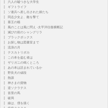
六人の嘘つきな大学生
ギフトライフ
ソ連兵へ差し出された娘たち
同志少女よ、敵を撃て
塞王の楯
風のことは風に問え -太平洋往復横断記
滅びの前のシャングリラ
ブラックボックス
お探し物は図書室まで
流浪の月
テスカトリポカ
この本を盗む者は
ザリガニの鳴くところ
あの本は読まれているか
野良犬の値段
熱源
神さまの貨物
逆ソクラテス
首里の馬
破局
線は、僕を描く