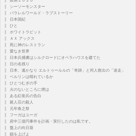
疫病２０２０
シーソーモンスター
パラレルワールド・ラブストーリー
日本国紀
ひと
ホワイトラビット
ＡＸ アックス
死に神のレストラン
愛なき世界
日本兵捕虜はシルクロードにオペラハウスを建てた
日の名残り
日本、遙かなり エルトゥールルの「奇跡」と邦人救出の「迷走」
ベルリンは晴れているか
ひとつむぎの手
火のないところに煙は
ある紅衛兵の告白
屍人荘の殺人
元年春之祭
フーガはユーガ
府中三億円事件を計画・実行したのは私です。
盤上の向日葵
錨を上げよ