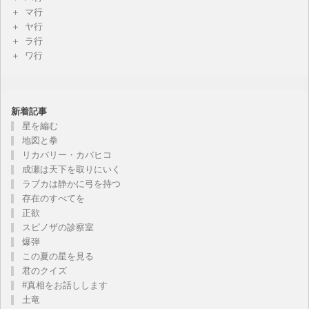
マ行
ヤ行
ラ行
ワ行
新着記事
星を編む
地図と拳
リカバリー・カバヒコ
成瀬は天下を取りにいく
ラブカは静かに弓を持つ
存在のすべてを
正欲
スピノザの診察室
爆弾
この夏の星を見る
君のクイズ
#真相をお話しします
土竜